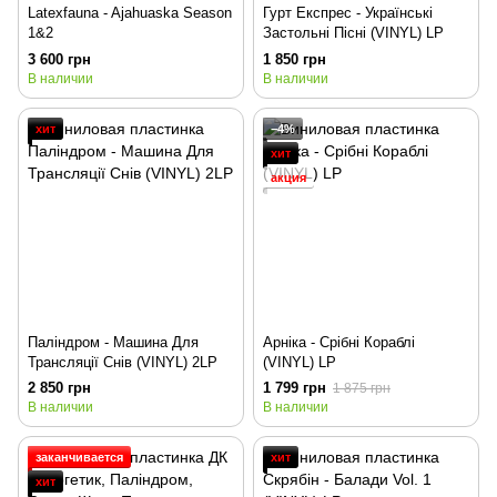
Latexfauna - Ajahuaska Season
Гурт Експрес - Українські
1&2
Застольні Пісні (VINYL) LP
3 600 грн
1 850 грн
В наличии
В наличии
хит
−4%
хит
акция
Паліндром - Машина Для
Арніка - Срібні Кораблі
Трансляції Снів (VINYL) 2LP
(VINYL) LP
2 850 грн
1 799 грн
1 875 грн
В наличии
В наличии
заканчивается
хит
хит