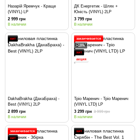
Назарій Яремчук - Краще
ДК Енергетик - Шлях +
(VINYL) LP
Юність (VINYL) 2LP
2 999 грн
3 799 грн
В наличии
В наличии
хит
заканчивается
−18%
хит
акция
DakhaBrakha (ДахаБраха) -
Тріо Маренич - Тріо Маренич
Best (VINYL) 2LP
(VINYL LTD) LP
2 899 грн
3 299 грн
3 999 грн
В наличии
В наличии
заканчивается
хит
хит