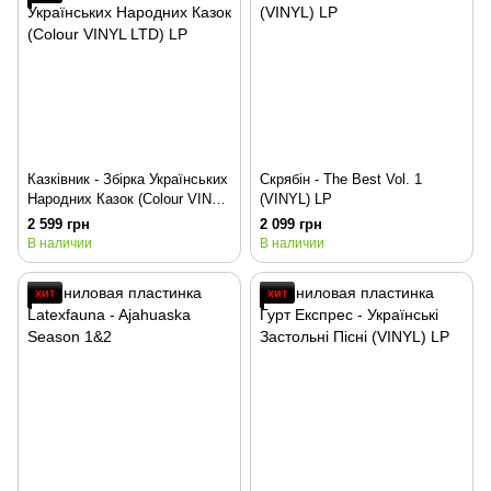
Казківник - Збірка Українських
Скрябін - The Best Vol. 1
Народних Казок (Colour VINYL
(VINYL) LP
LTD) LP
2 599 грн
2 099 грн
В наличии
В наличии
хит
хит