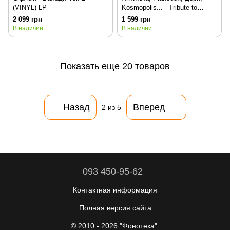
(VINYL) LP
Kosmopolis... - Tribute to
Скрябін (VINYL) LP
2 099 грн
1 599 грн
В наличии
В наличии
Показать еще 20 товаров
Назад
Вперед
2
из 5
093 450-95-62
Контактная информация
Полная версия сайта
© 2010 - 2026 "Фонотека".