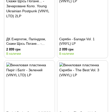
ДК Енергетик, Паліндром,
Скрябін - Балади Vol. 1
Скажи Щось Погане... -
(VINYL) LP
Зачароване Коло. Young
2 899 грн
2 099 грн
Ukrainian Postpunk (VINYL
В наличии
В наличии
LTD) 2LP