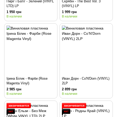
Пиріг і Батіг - Зелений (VINYL
Скрябін - The Best Vol. 3
LTD) LP
(VINYL) LP
1 950 грн
1 999 грн
В наличии
В наличии
Ірина Білик - Фарби (Rose
Иван Дорн - Co'N'Dorn (VINYL)
Magenta Vinyl)
2LP
2 985 грн
2 899 грн
В наличии
В наличии
заканчивается
заканчивается
хит
хит