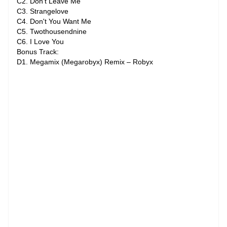
C2. Don't Leave Me
C3. Strangelove
C4. Don't You Want Me
C5. Twothousendnine
C6. I Love You
Bonus Track:
D1. Megamix (Megarobyx) Remix – Robyx