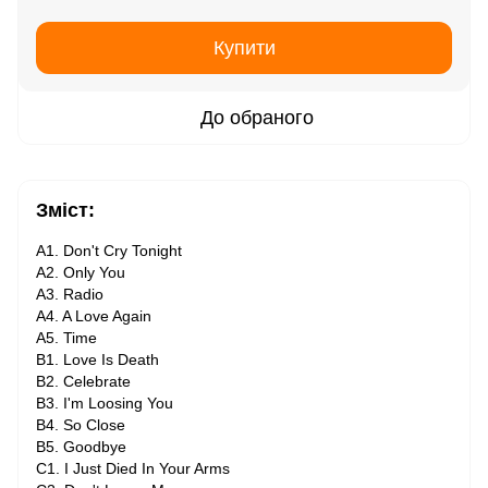
Купити
До обраного
Зміст:
A1. Don't Cry Tonight
A2. Only You
A3. Radio
A4. A Love Again
A5. Time
B1. Love Is Death
B2. Celebrate
B3. I'm Loosing You
B4. So Close
B5. Goodbye
C1. I Just Died In Your Arms