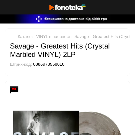
Каталог
VINYL в наявності
Savage - Greatest Hits (Crysta
Savage - Greatest Hits (Crystal
Marbled VINYL) 2LP
Штрих-код:
0886973558010
хіт