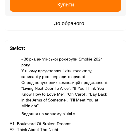
Купити
До обраного
Зміст:
«Збірка англійської рок-групи Smokie 2024
року.
У ньому представлені хіти колективу,
записані у різні періоди творчості.
Серед популярних композицій представлені:
"Living Next Door To Alice", "If You Think You
Know How to Love Me", "Oh Carol", "Lay Back
in the Arms of Someone", "I'll Meet You at
Midnight".
Видання на чорному вінілі.»
A1. Boulevard Of Broken Dreams
A2. Think About The Night