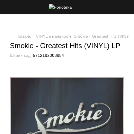
Каталог
VINYL в наявності
Smokie - Greatest Hits (VINYL)
Smokie - Greatest Hits (VINYL) LP
Штрих-код:
5712192003954