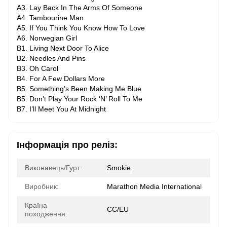
A3. Lay Back In The Arms Of Someone
A4. Tambourine Man
A5. If You Think You Know How To Love
A6. Norwegian Girl
B1. Living Next Door To Alice
B2. Needles And Pins
B3. Oh Carol
B4. For A Few Dollars More
B5. Something’s Been Making Me Blue
B5. Don’t Play Your Rock ‘N’ Roll To Me
B7. I’ll Meet You At Midnight
Інформація про реліз:
Виконавець/Гурт:
Smokie
Виробник:
Marathon Media International
Країна
ЄС/EU
походження: