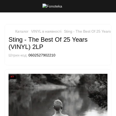
Каталог
VINYL в наявності
Sting - The Best Of 25 Years (
Sting - The Best Of 25 Years
(VINYL) 2LP
Штрих-код:
0602527902210
хіт