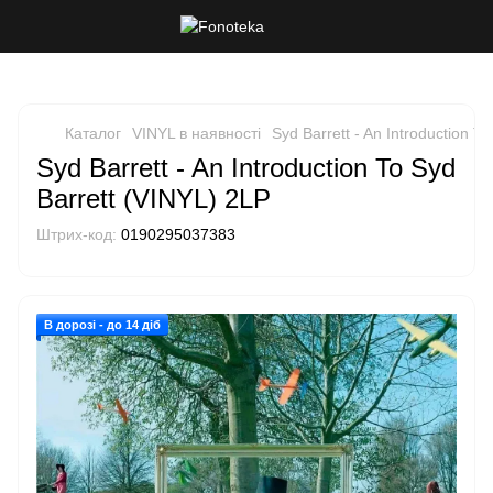
Каталог
VINYL в наявності
Syd Barrett - An Introduction T
Syd Barrett - An Introduction To Syd
Barrett (VINYL) 2LP
Штрих-код:
0190295037383
В дорозі - до 14 діб