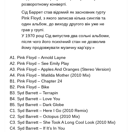
розворотному конверті.
Сід Баррет став відомий як засновник гурту
Pink Floyd, з якого записав кілька синглів та
один альбом, до виходу другого він уже не
грав у групі.
У 1970 році Сід випустив два сольні альбоми,
після чого його психічний стан не дозволив
йому продовжувати музичну кар'єру.»
A1. Pink Floyd – Arnold Layne
A2. Pink Floyd – See Emily Play
A3. Pink Floyd – Apples And Oranges (Stereo Version)
A4. Pink Floyd – Matilda Mother (2010 Mix)
B1. Pink Floyd – Chapter 24
B2. Pink Floyd – Bike
B3. Syd Barrett – Terrapin
B4. Syd Barrett – Love You
B5. Syd Barrett – Dark Globe
C1. Syd Barrett – Here I Go (2010 Remix)
C2. Syd Barrett – Octopus (2010 Mix)
C3. Syd Barrett – She Took A Long Cool Look (2010 Mix)
C4. Syd Barrett – If It's In You