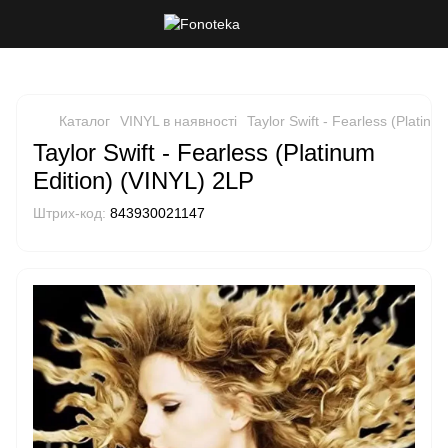
Каталог
VINYL в наявності
Taylor Swift - Fearless (Platinu
Taylor Swift - Fearless (Platinum
Edition) (VINYL) 2LP
Штрих-код:
843930021147