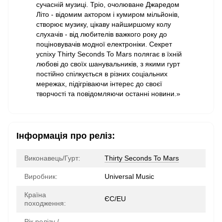
сучасній музиці. Тріо, очолюване Джаредом
Літо - відомим актором і кумиром мільйонів,
створює музику, цікаву найширшому колу
слухачів - від любителів важкого року до
поціновувачів модної електроніки. Секрет
успіху Thirty Seconds To Mars полягає в їхній
любові до своїх шанувальників, з якими гурт
постійно спілкується в різних соціальних
мережах, підігріваючи інтерес до своєї
творчості та повідомляючи останні новини.»
Інформація про реліз:
Виконавець/Гурт:
Thirty Seconds To Mars
Виробник:
Universal Music
Країна
ЄС/EU
походження:
Рік релізу /