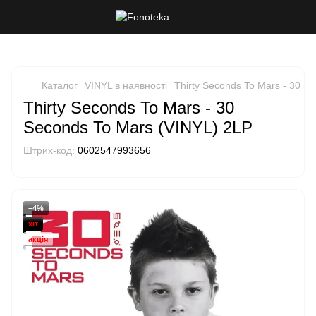
Каталог
VINYL в наявності
Thirty Seconds To Mars - 30 S
Thirty Seconds To Mars - 30
Seconds To Mars (VINYL) 2LP
Штрих-код:
0602547993656
−4%
хіт
акція