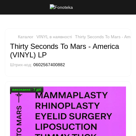
Каталог
VINYL в наявності
Thirty Seconds To Mars - Amer
Thirty Seconds To Mars - America
(VINYL) LP
Штрих-код:
0602567400882
виконання - 7 діб