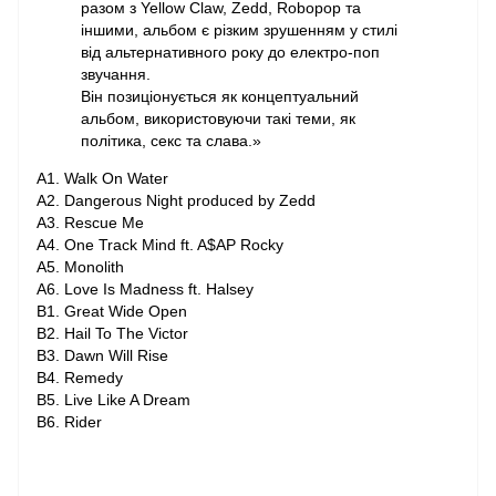
разом з Yellow Claw, Zedd, Robopop та
іншими, альбом є різким зрушенням у стилі
від альтернативного року до електро-поп
звучання.
Він позиціонується як концептуальний
альбом, використовуючи такі теми, як
політика, секс та слава.»
A1. Walk On Water
A2. Dangerous Night produced by Zedd
A3. Rescue Me
A4. One Track Mind ft. A$AP Rocky
A5. Monolith
A6. Love Is Madness ft. Halsey
B1. Great Wide Open
B2. Hail To The Victor
B3. Dawn Will Rise
B4. Remedy
B5. Live Like A Dream
B6. Rider