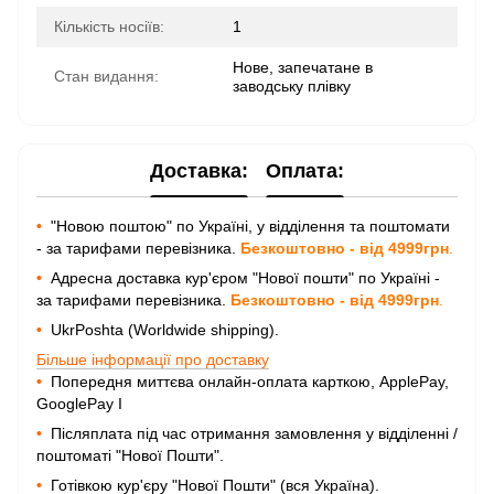
Кількість носіїв:
1
Нове, запечатане в
Стан видання:
заводську плівку
Доставка:
Оплата:
•
"Новою поштою" по Україні, у відділення та поштомати
- за тарифами перевізника.
Безкоштовно - від 4999грн
.
•
Адресна доставка кур'єром "Нової пошти" по Україні -
за тарифами перевізника.
Безкоштовно - від 4999грн
.
•
UkrPoshta (Worldwide shipping).
Більше інформації про доставку
•
Попередня миттєва онлайн-оплата карткою, ApplePay,
GooglePay I
•
Післяплата під час отримання замовлення у відділенні /
поштоматі "Нової Пошти".
•
Готівкою кур'єру "Нової Пошти" (вся Україна).