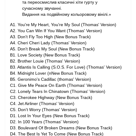
та переосмислив класичні хіти гурту у
сучасному звучанні.
Видання на подвійному кольоровому вінілі.»
A1. You're My Heart, You're My Soul (Thomas' Version)
A2. You Can Win If You Want (Thomas' Version)
A3. Don't Fly Too High (New Bonus Track)
A4. Cheri Cheri Lady (Thomas' Version)
A5. Don't Break My Soul (New Bonus Track)
B1. Love Society (New Bonus Track)
B2. Brother Louie (Thomas' Version)
B3. Atlantis Is Calling (S.O.S. For Love) (Thomas' Version)
B4. Midnight Lover (nNew Bonus Track)
B5. Geronimo's Cadillac (thomas' Version)
C1. Give Me Peace On Earth (Thomas' Version)
C2. Lonely Tears In Chinatown (Thomas' Version)
C3. Cherokee Highway (New Bonus Track)
C4. Jet Airliner (Thomas' Version)
C5. Don't Worry (Thomas' Version)
D1. Lost In Your Eyes (New Bonus Track)
D2. In 100 Years (Thomas' Version)
D3. Boulevard Of Broken Dreams (New Bonus Track)
D4. The Best Is Yet To Come (New Bonus Track)