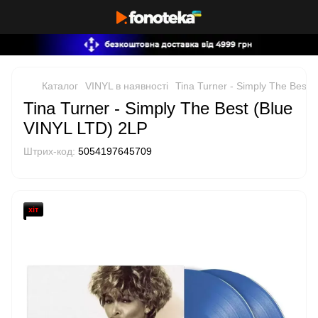
Каталог
VINYL в наявності
Tina Turner - Simply The Best 
Tina Turner - Simply The Best (Blue
VINYL LTD) 2LP
Штрих-код:
5054197645709
хіт