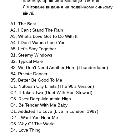
найпопулярніших компіляцій в історії.
Лімітоване видання на подвійному синьому
вінілі.»
A1. The Best
A2. I Can't Stand The Rain
A3. What's Love Got To Do With It
A4. I Don't Wanna Lose You
A5. Let's Stay Together
B1. Steamy Windows
B2. Typical Male
B3. We Don't Need Another Hero (Thunderdome)
B4. Private Dancer
B5. Better Be Good To Me
C1. Nutbush City Limits (The 90's Version)
C2. It Takes Two (Duet With Rod Stewart)
C3. River Deep-Mountain High
C4. Be Tender With Me Baby
D1. Addicted To Love (Live In London, 1987)
D2. I Want You Near Me
D3. Way Of The World
D4. Love Thing