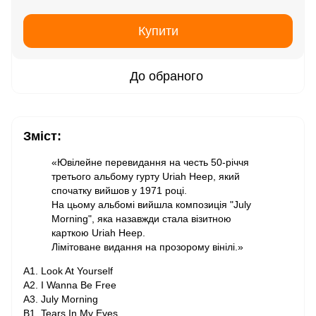
Купити
До обраного
Зміст:
«Ювілейне перевидання на честь 50-річчя
третього альбому гурту Uriah Heep, який
спочатку вийшов у 1971 році.
На цьому альбомі вийшла композиція "July
Morning", яка назавжди стала візитною
карткою Uriah Heep.
Лімітоване видання на прозорому вінілі.»
A1. Look At Yourself
A2. I Wanna Be Free
A3. July Morning
B1. Tears In My Eyes