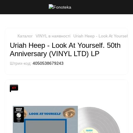
Каталог
VINYL в наявності
Uriah Heep - Look At Yourself.
Uriah Heep - Look At Yourself. 50th
Anniversary (VINYL LTD) LP
Штрих-код:
4050538679243
хіт