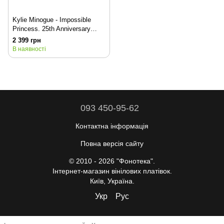
Kylie Minogue - Impossible
Princess. 25th Anniversary
(VINYL LTD) LP
2 399 грн
В наявності
093 450-95-62
Контактна інформація
Повна версія сайту
© 2010 - 2026 "Фонотека".
Інтернет-магазин вінілових платівок.
Київ, Україна.
Укр
Рус