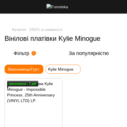
Каталог
VINYL в наявності
Вінілові платівки Kylie Minogue
Фільтр
За популярністю
1
Виконавець/Гурт:
Kylie Minogue
виконання - 7 діб