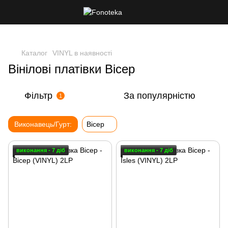
Каталог
VINYL в наявності
Вінілові платівки Bicep
Фільтр
За популярністю
1
Виконавець/Гурт:
Bicep
виконання - 7 діб
виконання - 7 діб