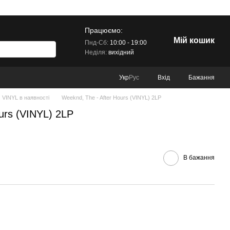
Працюємо:
Мій кошик
Пнд-Сб:
10:00 - 19:00
Неділя:
вихідний
Вхід
Бажання
Укр
Рус
VINYL в наявності
Weeknd, The - After Hours (VINYL) 2LP
urs (VINYL) 2LP
В бажання