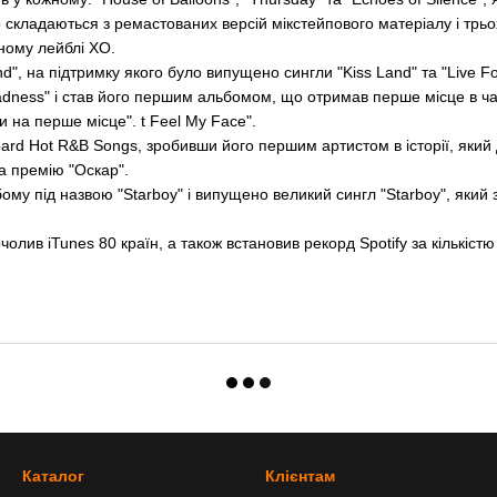
 що складаються з ремастованих версій мікстейпового матеріалу і трь
ному лейблі XO.
", на підтримку якого було випущено сингли "Kiss Land" та "Live Fo
dness" і став його першим альбомом, що отримав перше місце в чарт
ли на перше місце". t Feel My Face".
board Hot R&B Songs, зробивши його першим артистом в історії, який 
а премію "Оскар".
ому під назвою "Starboy" і випущено великий сингл "Starboy", який 
олив iTunes 80 країн, а також встановив рекорд Spotify за кількіст
Каталог
Клієнтам