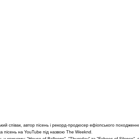
кий співак, автор пісень і рекорд-продюсер ефіопського походженн
ка пісень на YouTube під назвою The Weeknd.
 у кожному: "House of Balloons", "Thursday" та "Echoes of Silence", 