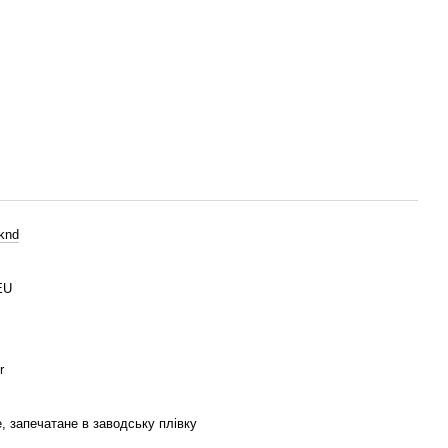
knd
EU
r
, запечатане в заводську плівку