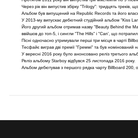
Через рік він випустив збірку "Trilogy": тридцять треків,
Альбом був випущений на Republic Records та його влас
У 2013-му випускає дебютний студійний альбом "Kiss Land
Його другий альбом отримав назву "Beauty Behind the Ma
ввійшов до топ-5, і сингли "The Hills" і "Can', що потрапи
Пісні одночасно утримували перші три місця в чарті Bill
Тесфайє виграв дві премії "Греммі" та був номінований н
У вересні 2016 року було анонсовано реліз третього альб
Реліз альбому Starboy відбувся 25 листопада 2016 року.
Альбом дебютував з першого рядка чарту Billboard 200, оч