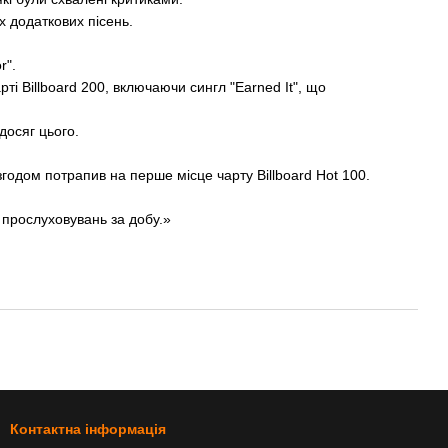
ох додаткових пісень.
r".
і Billboard 200, включаючи сингл "Earned It", що
досяг цього.
згодом потрапив на перше місце чарту Billboard Hot 100.
ю прослуховувань за добу.»
Контактна інформація