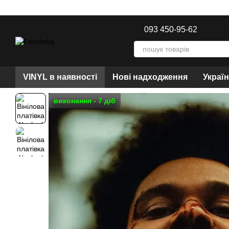
Перейти до основного контенту
093 450-95-62
VINYL в наявності
Нові надходження
Украї
виконання - 7 діб