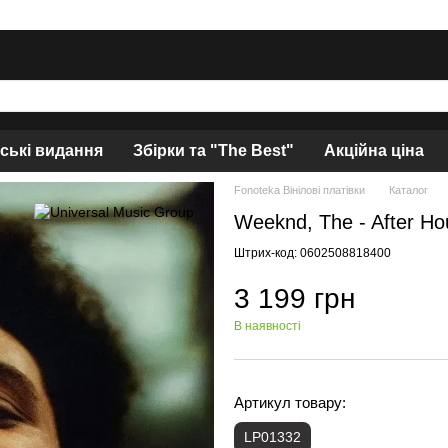
нські видання
Збірки та "The Best"
Акційна ціна
Fonoteka Вінілові платівки
Каталог
Weeknd, The - After Ho
Штрих-код: 0602508818400
3 199 грн
В наявності
Артикул товару:
LP01332