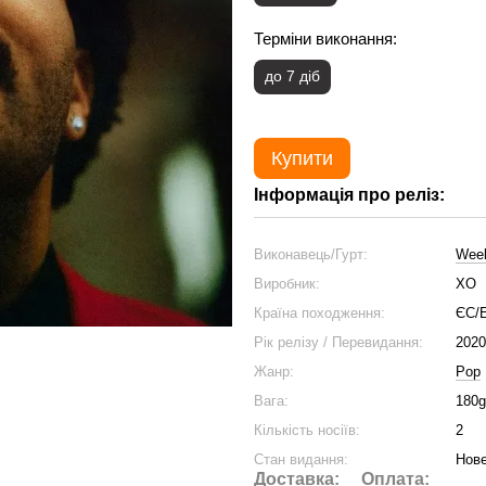
Терміни виконання:
до 7 діб
Купити
Інформація про реліз:
Виконавець/Гурт:
Wee
Виробник:
XO
Країна походження:
ЄС/
Рік релізу / Перевидання:
2020
Жанр:
Pop
Вага:
180g
Кількість носіїв:
2
Стан видання:
Нове
Доставка:
Оплата: