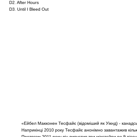
D2. After Hours
D3. Until I Bleed Out
«Ейбел Макконен Тесфайє (відоміший як Уікнд) - канадсь
Наприкінці 2010 року Тесфайє анонімно завантажив кіль
Протягом 2011 року він випустив три мікстейпи по 9 пісень