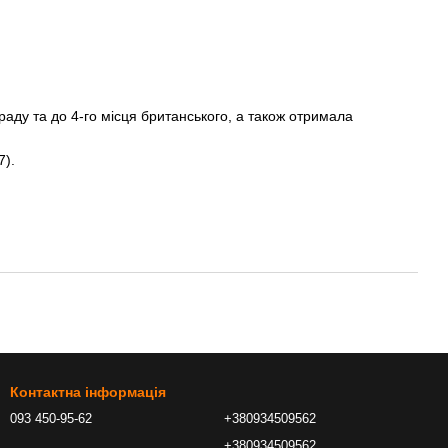
араду та до 4-го місця британського, а також отримала
7).
Контактна інформація
093 450-95-62
+380934509562
+380934509562