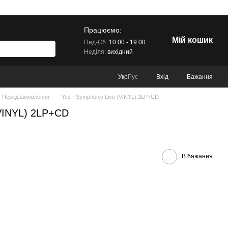
Працюємо:
Мій кошик
Пнд-Сб:
10:00 - 19:00
Неділя:
вихідний
Вхід
Бажання
Укр
Рус
Передзамовлення
Yes - Symphonic Live (VINYL) 2LP+CD
(VINYL) 2LP+CD
В бажання