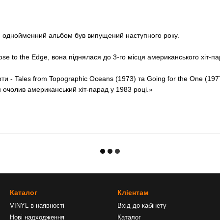
ий однойменний альбом був випущений наступного року.
ose to the Edge, вона піднялася до 3-го місця американського хіт-п
и - Tales from Topographic Oceans (1973) та Going for the One (197
ін очолив американський хіт-парад у 1983 році.»
Каталог
Клієнтам
VINYL в наявності
Вхід до кабінету
Нові надходження
Каталог