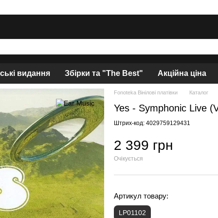
нські видання
Збірки та "The Best"
Акційна ціна
Fonoteka Вінілові платівки
Каталог
Yes - Symphonic Live 
Штрих-код: 4029759129431
2 399 грн
Очікується
Артикул товару:
LP01102