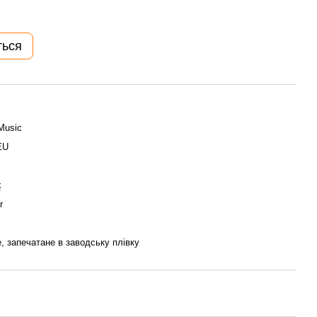
ться
Music
EU
k
r
, запечатане в заводську плівку