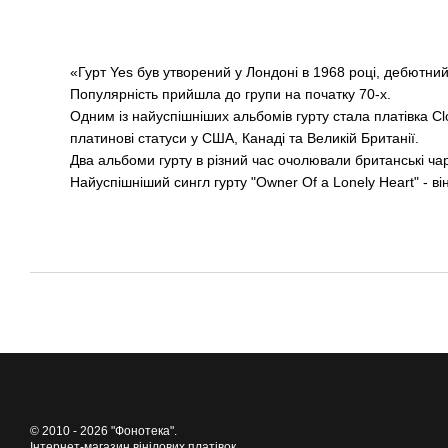
«Гурт Yes був утворений у Лондоні в 1968 році, дебютн
Популярність прийшла до групи на початку 70-х.
Одним із найуспішніших альбомів гурту стала платівка Cl
платинові статуси у США, Канаді та Великій Британії.
Два альбоми гурту в різний час очолювали британські чарт
Найуспішніший сингл гурту "Owner Of a Lonely Heart" - в
© 2010 - 2026 "Фонотека".
Інтернет-магазин вінілових платівок.