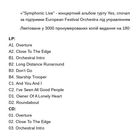
«"Symphonic Live" - ​​концертний альбом гурту Yes, споч
за підтримки European Festival Orchestra під управлінням 
Лімітоване у 3000 пронумерованих копій видання на 180-
LP:
A1. Overture
A2. Close To The Edge
B1. Orchestral Intro
B2. Long Distance Runaround
B3. Don't Go
B4. Starship Trooper
C1. And You And I
C2. I've Seen All Good People
D1. Owner Of A Lonely Heart
D2. Roundabout
CD:
01. Overture
02. Close To The Edge
03. Orchestral Intro