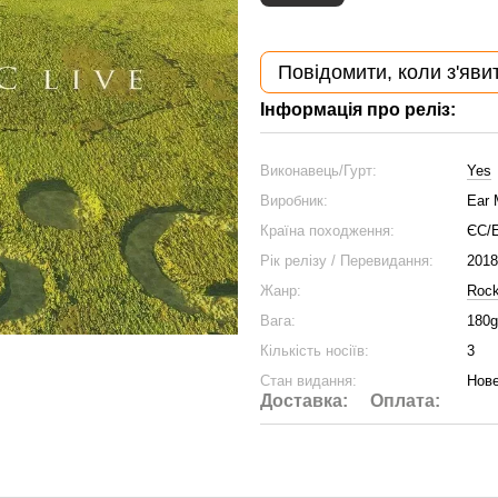
Повідомити, коли з'яви
Інформація про реліз:
Виконавець/Гурт:
Yes
Виробник:
Ear 
Країна походження:
ЄС/
Рік релізу / Перевидання:
2018
Жанр:
Roc
Вага:
180g
Кількість носіїв:
3
Стан видання:
Нове
Доставка:
Оплата: