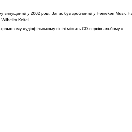
атку випущений у 2002 році. Запис був зроблений у Heineken Music H
Wilheilm Keitel.
грамовому аудіофільському вінілі містить CD-версію альбому.»