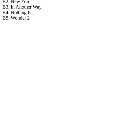
B2. New You
B3. In Another Way
B4. Nothing Is
B5. Wonder 2