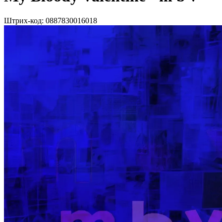
Штрих-код:
0887830016018