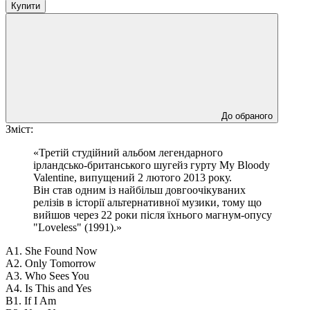
Купити
До обраного
Зміст:
«Третій студійний альбом легендарного
ірландсько-британського шугейз гурту My Bloody
Valentine, випущений 2 лютого 2013 року.
Він став одним із найбільш довгоочікуваних
релізів в історії альтернативної музики, тому що
вийшов через 22 роки після їхнього магнум-опусу
"Loveless" (1991).»
A1. She Found Now
A2. Only Tomorrow
A3. Who Sees You
A4. Is This and Yes
B1. If I Am