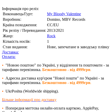
Інформація про реліз:
Виконавець/Гурт:
My Bloody Valentine
Виробник:
Domino, MBV Records
Країна походження:
ЄС/EU
Рік релізу / Перевидання:
2013/2021
Жанр:
Rock
Кількість носіїв:
1
Стан видання:
Нове, запечатане в заводську плівку
Доставка:
Оплата:
•
"Новою поштою" по Україні, у відділення та поштомати - за
тарифами перевізника.
Безкоштовно - від 4999грн
.
•
Адресна доставка кур'єром "Нової пошти" по Україні - за
тарифами перевізника.
Безкоштовно - від 4999грн
.
•
UkrPoshta (Worldwide shipping).
Більше інформації про доставку
•
Попередня миттєва онлайн-оплата карткою, ApplePay,