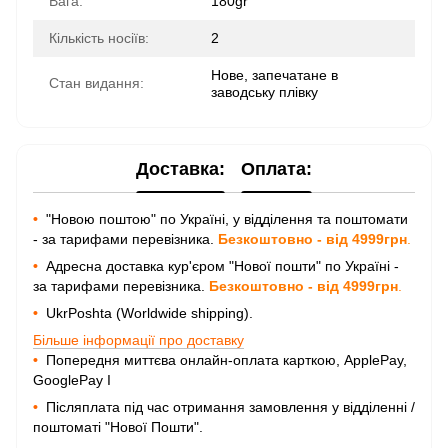
Вага:
180gr
Кількість носіїв:
2
Нове, запечатане в
Стан видання:
заводську плівку
Доставка:
Оплата:
•
"Новою поштою" по Україні, у відділення та поштомати
- за тарифами перевізника.
Безкоштовно - від 4999грн
.
•
Адресна доставка кур'єром "Нової пошти" по Україні -
за тарифами перевізника.
Безкоштовно - від 4999грн
.
•
UkrPoshta (Worldwide shipping).
Більше інформації про доставку
•
Попередня миттєва онлайн-оплата карткою, ApplePay,
GooglePay I
•
Післяплата під час отримання замовлення у відділенні /
поштоматі "Нової Пошти".