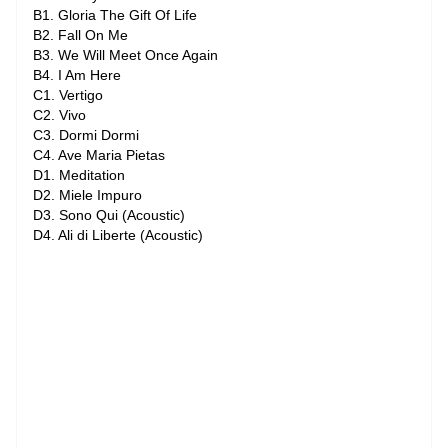
B1. Gloria The Gift Of Life
B2. Fall On Me
B3. We Will Meet Once Again
B4. I Am Here
C1. Vertigo
C2. Vivo
C3. Dormi Dormi
C4. Ave Maria Pietas
D1. Meditation
D2. Miele Impuro
D3. Sono Qui (Acoustic)
D4. Ali di Liberte (Acoustic)