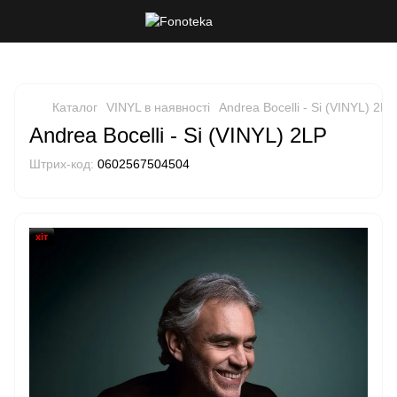
Каталог
VINYL в наявності
Andrea Bocelli - Si (VINYL) 2LP
Andrea Bocelli - Si (VINYL) 2LP
Штрих-код:
0602567504504
хіт