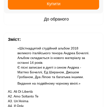
Купити
До обраного
Зміст:
«Шістнадцятий студійний альбом 2018
великого італійського тенора Андреа Бочеллі.
Альбом складається із нового матеріалу за
останні 14 років.
Є пісні записані в дуеті з сином Андреа -
Маттео Бочеллі, Ед Шираном, Джошом
Гробаном, Дуа Ліпою та багатьма іншими.
Видання на подвійному чорному вінілі.»
A1. Ali Di Libertà
A2. Amo Soltanto Te
A3. Un'Anima
A4. If Only