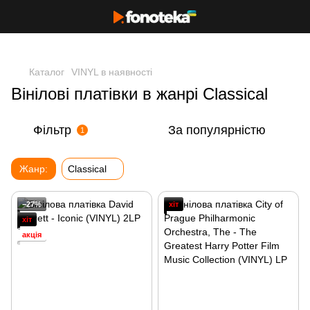
Каталог
VINYL в наявності
Вінілові платівки в жанрі Classical
Фільтр
За популярністю
1
Жанр:
Classical
−27%
хіт
хіт
акція