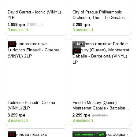
David Garrett - Iconic (VINYL)
City of Prague Philharmonic
2LP
Orchestra, The - The Greatest
Harry Potter Film Music
1 899 грн
2 299 грн
2 599 грн
Collection (VINYL) LP
В наявності
В наявності
хіт
−15%
хіт
Ludovico Einaudi - Cinema
Freddie Mercury (Queen),
(VINYL) 2LP
Montserrat Caballe - Barcelona
(VINYL) LP
3 299 грн
2 299 грн
2 699 грн
В наявності
В наявності
хіт
виконання - 7 діб