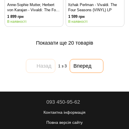
Anne-Sophie Mutter, Herbert
Itzhak Perlman - Vivaldi. The
von Karajan - Vivaldi: The Four
Four Seasons (VINYL) LP
Seasons (VINYL) LP
1 899 грн
1 599 грн
В наявності
В наявності
Показати ще 20 товарів
Назад
Вперед
1
з 3
093 450-95-62
Контактна інформація
Повна версія сайту