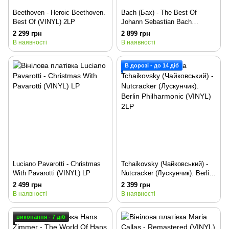
Beethoven - Heroic Beethoven.
Bach (Бах) - The Best Of
Best Of (VINYL) 2LP
Johann Sebastian Bach
(VINYL) 2LP
2 299 грн
2 899 грн
В наявності
В наявності
В дорозі - до 14 діб
Luciano Pavarotti - Christmas
Tchaikovsky (Чайковський) -
With Pavarotti (VINYL) LP
Nutcracker (Лускунчик). Berlin
Philharmonic (VINYL) 2LP
2 499 грн
2 399 грн
В наявності
В наявності
виконання - 7 діб