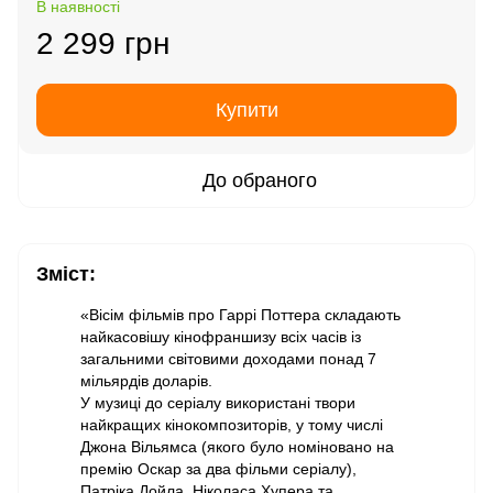
В наявності
2 299 грн
Купити
До обраного
Зміст:
«Вісім фільмів про Гаррі Поттера складають
найкасовішу кінофраншизу всіх часів із
загальними світовими доходами понад 7
мільярдів доларів.
У музиці до серіалу використані твори
найкращих кінокомпозиторів, у тому числі
Джона Вільямса (якого було номіновано на
премію Оскар за два фільми серіалу),
Патріка Дойла, Ніколаса Хупера та