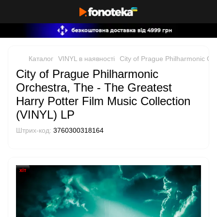
Каталог
VINYL в наявності
City of Prague Philharmonic Orc
City of Prague Philharmonic
Orchestra, The - The Greatest
Harry Potter Film Music Collection
(VINYL) LP
Штрих-код:
3760300318164
хіт