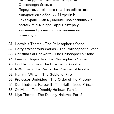
Олександра Деспла.
Перед вами - вінілова платівка-збірка, що
складається з обраних 11 треків із
найяскравішими музичними композиціями з
восьми фільмів про Гаррі Поттера у
виконанні Празького філармонічного
оркестру.»
A1. Hedwig's Theme - The Philosopher's Stone
A2. Harry's Wondrous Worlds - The Philosopher's Stone
A3. Christmas at Hogwarts - The Philosopher's Stone
A4. Leaving Hogwarts - The Philosopher's Stone
A5. Double Trouble - The Prisoner of Azkaban
B1. A Window to the Past - The Prisoner of Azkaban
B2. Harry in Winter - The Goblet of Fire
B3. Professor Umbridge - The Order of the Phoenix
B4. Dumbledore's Farewell - The Half - Blood Prince
B5. Obliviate - The Deathly Hallows, Part.1
B6. Lilys Theme - The Deathly Hallows, Part.2