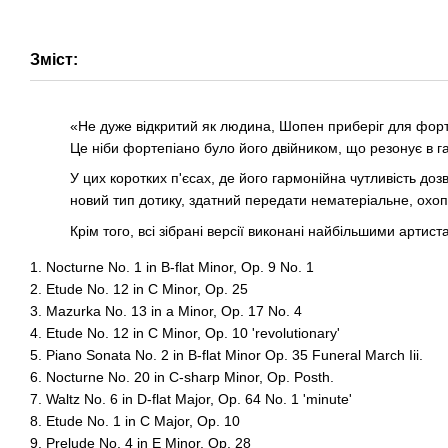
Зміст:
«Не дуже відкритий як людина, Шопен приберіг для форте
Це ніби фортепіано було його двійником, що резонує в гар
У цих коротких п'єсах, де його гармонійна чутливість д
новий тип дотику, здатний передати нематеріальне, охоп
Крім того, всі зібрані версії виконані найбільшими артис
1. Nocturne No. 1 in B-flat Minor, Op. 9 No. 1
2. Etude No. 12 in C Minor, Op. 25
3. Mazurka No. 13 in a Minor, Op. 17 No. 4
4. Etude No. 12 in C Minor, Op. 10 'revolutionary'
5. Piano Sonata No. 2 in B-flat Minor Op. 35 Funeral March Iii.
6. Nocturne No. 20 in C-sharp Minor, Op. Posth.
7. Waltz No. 6 in D-flat Major, Op. 64 No. 1 'minute'
8. Etude No. 1 in C Major, Op. 10
9. Prelude No. 4 in E Minor, Op. 28