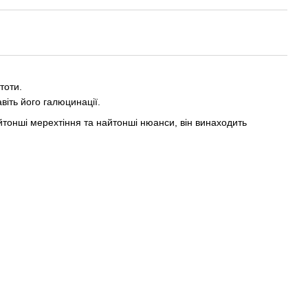
тоти.
віть його галюцинації.
айтонші мерехтіння та найтонші нюанси, він винаходить