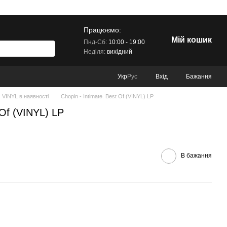
Працюємо:
Мій кошик
Пнд-Сб:
10:00 - 19:00
Неділя:
вихідний
Вхід
Бажання
Укр
Рус
VINYL в наявності
Chopin - Intimate. Best Of (VINYL) LP
 Of (VINYL) LP
В бажання