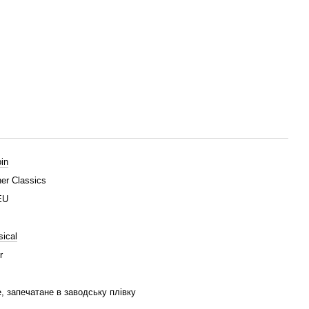
in
er Classics
EU
sical
r
, запечатане в заводську плівку