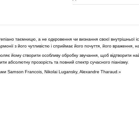
піано таємницю, а не одкровення чи визнання своєї внутрішньої іс
монії з його чутливістю і сприймає його почуття, його враження, на
озволяє йому створити особливу обробку звучання, щоб відтворити н
ити абсолютну прозорість та повний спектр сучасного піанізму.
тами Samson Francois, Nikolai Lugansky, Alexandre Tharaud.»