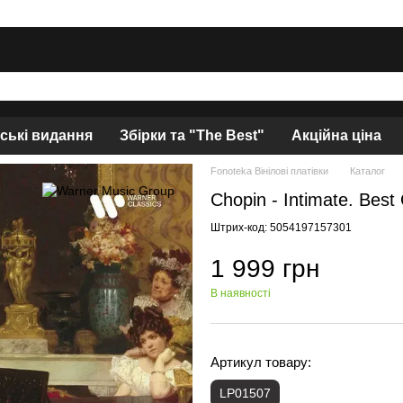
нські видання
Збірки та "The Best"
Акційна ціна
Fonoteka Вінілові платівки
Каталог
Chopin - Intimate. Best
Штрих-код: 5054197157301
1 999 грн
В наявності
Артикул товару:
LP01507