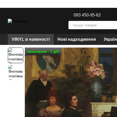
Перейти до основного контенту
093 450-95-62
VINYL в наявності
Нові надходження
Украї
виконання - 7 діб