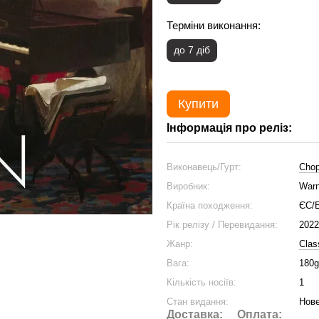
Терміни виконання:
до 7 діб
Купити
Інформація про реліз:
Виконавець/Гурт:
Chop
Виробник:
Warn
Країна походження:
ЄС/
Рік релізу / Перевидання:
2022
Жанр:
Clas
Вага:
180g
Кількість носіїв:
1
Стан видання:
Нове
Доставка:
Оплата: