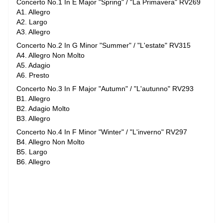
Concerto No.1 In E Major "Spring" / "La Primavera" RV269
A1. Allegro
A2. Largo
A3. Allegro
Concerto No.2 In G Minor "Summer" / "L'estate" RV315
A4. Allegro Non Molto
A5. Adagio
A6. Presto
Concerto No.3 In F Major "Autumn" / "L'autunno" RV293
B1. Allegro
B2. Adagio Molto
B3. Allegro
Concerto No.4 In F Minor "Winter" / "L'inverno" RV297
B4. Allegro Non Molto
B5. Largo
B6. Allegro