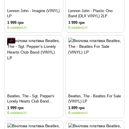
Lennon John - Imagine (VINYL)
Lennon John - Plastic Ono
LP
Band (DLX VINYL) 2LP
1 999 грн
3 999 грн
В наявності
В наявності
хіт
Beatles, The - Sgt. Pepper's
Beatles, The - Beatles For Sale
Lonely Hearts Club Band
(VINYL) LP
(VINYL) LP
1 999 грн
1 899 грн
В наявності
В наявності