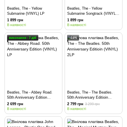
Beatles, The - Yellow
Beatles, The - Yellow
Submarine (VINYL) LP
Submarine Songtrack (VINYL)
LP
1 899 грн
1 899 грн
В наявності
В наявності
виконання - 7 діб
−15%
Beatles, The - Abbey Road.
Beatles, The - The Beatles.
50th Anniversary Edition
50th Anniversary Editioin
(VINYL) LP
(VINYL) 2LP
2 699 грн
2 799 грн
3 299 грн
В наявності
В наявності