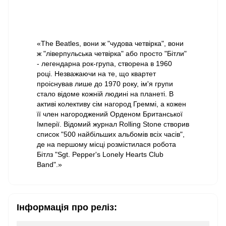
«The Beatles, вони ж "чудова четвірка", вони
ж "ліверпульська четвірка" або просто "Бітли"
- легендарна рок-група, створена в 1960
році. Незважаючи на те, що квартет
проіснував лише до 1970 року, ім'я групи
стало відоме кожній людині на планеті. В
активі колективу сім нагород Греммі, а кожен
її член нагороджений Орденом Британської
Імперії. Відомий журнал Rolling Stone створив
список "500 найбільших альбомів всіх часів",
де на першому місці розмістилася робота
Бітлз "Sgt. Pepper's Lonely Hearts Club
Band".»
Інформація про реліз: