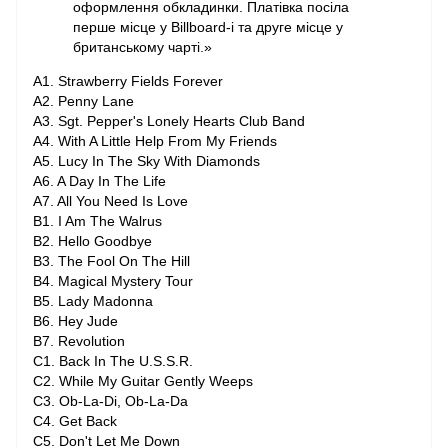
оформлення обкладинки. Платівка посіла
перше місце у Billboard-і та друге місце у
британському чарті.»
A1. Strawberry Fields Forever
A2. Penny Lane
A3. Sgt. Pepper's Lonely Hearts Club Band
A4. With A Little Help From My Friends
A5. Lucy In The Sky With Diamonds
A6. A Day In The Life
A7. All You Need Is Love
B1. I Am The Walrus
B2. Hello Goodbye
B3. The Fool On The Hill
B4. Magical Mystery Tour
B5. Lady Madonna
B6. Hey Jude
B7. Revolution
C1. Back In The U.S.S.R.
C2. While My Guitar Gently Weeps
C3. Ob-La-Di, Ob-La-Da
C4. Get Back
C5. Don't Let Me Down