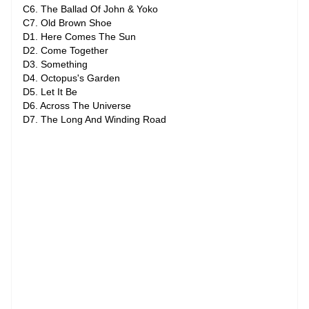
C6. The Ballad Of John & Yoko
C7. Old Brown Shoe
D1. Here Comes The Sun
D2. Come Together
D3. Something
D4. Octopus's Garden
D5. Let It Be
D6. Across The Universe
D7. The Long And Winding Road