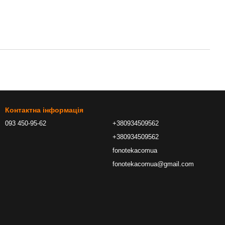
Контактна інформація
093 450-95-62
+380934509562
+380934509562
fonotekacomua
fonotekacomua@gmail.com