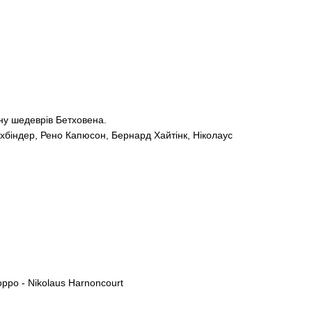
ину шедеврів Бетховена.
Бухбіндер, Рено Капюсон, Бернард Хайтінк, Ніколаус
oppo - Nikolaus Harnoncourt