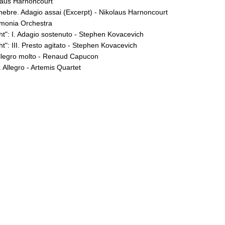
olaus Harnoncourt
unebre. Adagio assai (Excerpt) - Nikolaus Harnoncourt
rmonia Orchestra
t": I. Adagio sostenuto - Stephen Kovacevich
": III. Presto agitato - Stephen Kovacevich
 Allegro molto - Renaud Capucon
 Allegro - Artemis Quartet