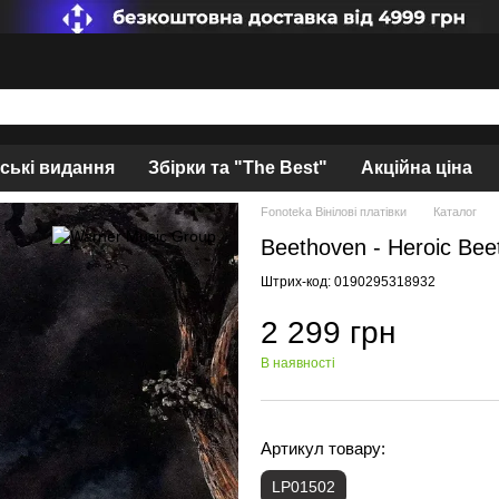
нські видання
Збірки та "The Best"
Акційна ціна
Fonoteka Вінілові платівки
Каталог
Beethoven - Heroic Bee
Штрих-код: 0190295318932
2 299 грн
В наявності
Артикул товару:
LP01502