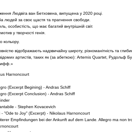
ження Людвіга ван Бетховена, випущена у 2020 році.
ба людей за своє щастя та прагнення свободи.
ль, особистість, що має багатий внутрішній світ.
мотив у творчості генія.
о кольору.
повністю відображають надзвичайну широту, різноманітність та глиб
відомих артистів, таких як (за абеткою): Artemis Quartet, Рудольф 
Шифф.»
laus Harnoncourt
egro (Excerpt Begining) - Andras Schiff
egro (Excerpt Conclusion) - Andras Schiff
binder
cantabile - Stephen Kovacevich
i - "Ode to Joy" (Excerpt) - Nikolaus Harnoncourt
eiterer Empfindungen bei der Ankunft auf dem Lande. Allegro ma non tr
arnoncourt