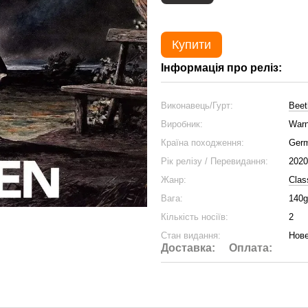
Купити
Інформація про реліз:
Виконавець/Гурт:
Beet
Виробник:
Warn
Країна походження:
Ger
Рік релізу / Перевидання:
2020
Жанр:
Clas
Вага:
140g
Кількість носіїв:
2
Стан видання:
Нове
Доставка:
Оплата: