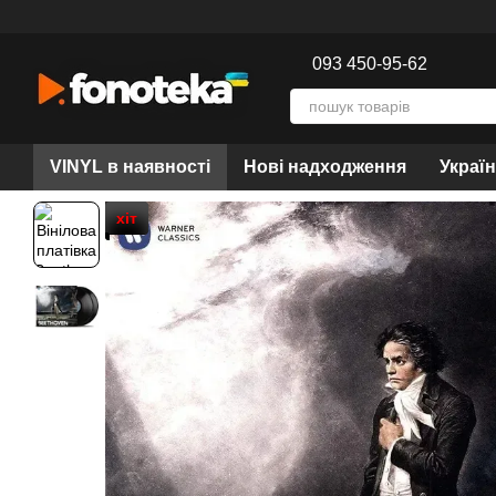
Перейти до основного контенту
093 450-95-62
VINYL в наявності
Нові надходження
Украї
хіт