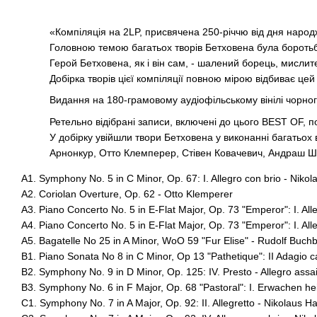
«Компіляція на 2LP, присвячена 250-річчю від дня народ
Головною темою багатьох творів Бетховена була бороть
Герой Бетховена, як і він сам, - шалений борець, мислите
Добірка творів цієї компіляції повною мірою відбиває цей 
Видання на 180-грамовому аудіофільському вінілі чорног
Ретельно відібрані записи, включені до цього BEST OF, 
У добірку увійшли твори Бетховена у виконанні багатьох 
Арнонкур, Отто Клемперер, Стівен Ковачевич, Андраш 
A1. Symphony No. 5 in C Minor, Op. 67: I. Allegro con brio - Niko
A2. Coriolan Overture, Op. 62 - Otto Klemperer
A3. Piano Concerto No. 5 in E-Flat Major, Op. 73 "Emperor": I. All
A4. Piano Concerto No. 5 in E-Flat Major, Op. 73 "Emperor": I. All
A5. Bagatelle No 25 in A Minor, WoO 59 "Fur Elise" - Rudolf Buch
B1. Piano Sonata No 8 in C Minor, Op 13 "Pathetique": II Adagio 
B2. Symphony No. 9 in D Minor, Op. 125: IV. Presto - Allegro assa
B3. Symphony No. 6 in F Major, Op. 68 "Pastoral": I. Erwachen h
C1. Symphony No. 7 in A Major, Op. 92: II. Allegretto - Nikolaus H