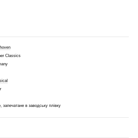
hoven
er Classics
many
sical
r
, запечатане в заводську плівку