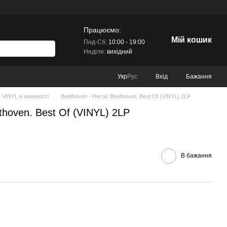
Працюємо:
Мій кошик
Пнд-Сб:
10:00 - 19:00
Неділя:
вихідний
Вхід
Бажання
Укр
Рус
VINYL в наявності
Beethoven - Heroic Beethoven. Best Of (VINYL) 2LP
thoven. Best Of (VINYL) 2LP
В бажання