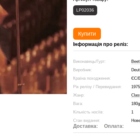
LP02036
Купити
Інформація про реліз:
Виконавець/Гурт:
Beet
Виробник:
Deu
Країна походження:
ЄС/
Рік релізу / Перевидання:
1975
Жанр:
Clas
Вага:
180g
Кількість носіїв:
1
Стан видання:
Нове
Доставка:
Оплата: