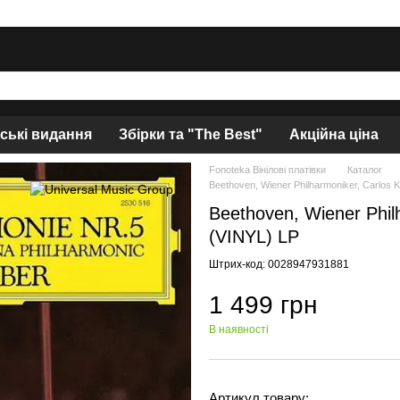
нські видання
Збірки та "The Best"
Акційна ціна
Fonoteka Вінілові платівки
Каталог
Beethoven, Wiener Philharmoniker, Carlos K
Beethoven, Wiener Philh
(VINYL) LP
Штрих-код: 0028947931881
1 499 грн
В наявності
Артикул товару: