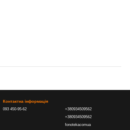
Контактна інформація
093 450-95-62
+380934509562
+380934509562
fonotekacomua