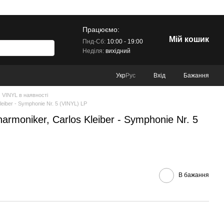
Працюємо:
Мій кошик
Пнд-Сб:
10:00 - 19:00
Неділя:
вихідний
Вхід
Бажання
Укр
Рус
VINYL в наявності
leiber - Symphonie Nr. 5 (VINYL) LP
armoniker, Carlos Kleiber - Symphonie Nr. 5
В бажання