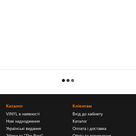
Каталог
Клієнтам
VINYL в наявності
Вхід до кабінету
Нові надходження
Каталог
Українські видання
Оплата і доставка
Збірки та "The Best"
Обмін та повернення