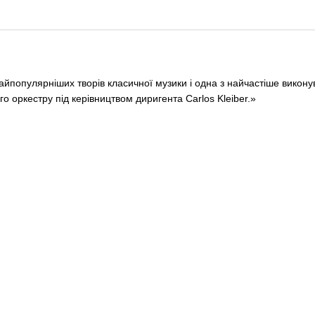
 найпопулярніших творів класичної музики і одна з найчастіше вико
 оркестру під керівництвом диригента Carlos Kleiber.»