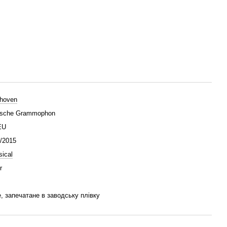
hoven
tsche Grammophon
EU
/2015
sical
r
, запечатане в заводську плівку