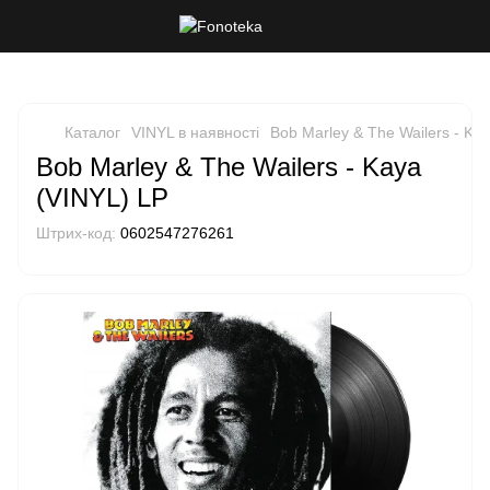
Каталог
VINYL в наявності
Bob Marley & The Wailers - Ka
Bob Marley & The Wailers - Kaya
(VINYL) LP
Штрих-код:
0602547276261