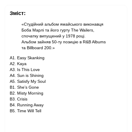
Зміст:
«Студійний альбом ямайського виконавця
Боба Марлі та його гурту The Wailers,
спочатку випущений у 1978 році.
Альбом зайняв 50-ту позицію в R&B Albums
та Billboard 200.»
A1. Easy Skanking
A2. Kaya
A3. Is This Love
A4. Sun is Shining
A5. Satisfy My Soul
B1. She’s Gone
B2. Misty Morning
B3. Crisis
B4. Running Away
B5. Time Will Tell