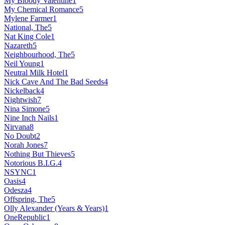
My Bloody Valentine
1
My Chemical Romance
5
Mylene Farmer
1
National, The
5
Nat King Cole
1
Nazareth
5
Neighbourhood, The
5
Neil Young
1
Neutral Milk Hotel
1
Nick Cave And The Bad Seeds
4
Nickelback
4
Nightwish
7
Nina Simone
5
Nine Inch Nails
1
Nirvana
8
No Doubt
2
Norah Jones
7
Nothing But Thieves
5
Notorious B.I.G.
4
NSYNC
1
Oasis
4
Odesza
4
Offspring, The
5
Olly Alexander (Years & Years)
1
OneRepublic
1