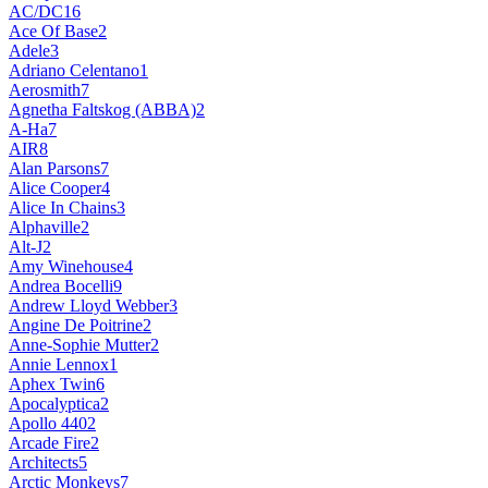
AC/DC
16
Ace Of Base
2
Adele
3
Adriano Celentano
1
Aerosmith
7
Agnetha Faltskog (ABBA)
2
A-Ha
7
AIR
8
Alan Parsons
7
Alice Cooper
4
Alice In Chains
3
Alphaville
2
Alt-J
2
Amy Winehouse
4
Andrea Bocelli
9
Andrew Lloyd Webber
3
Angine De Poitrine
2
Anne-Sophie Mutter
2
Annie Lennox
1
Aphex Twin
6
Apocalyptica
2
Apollo 440
2
Arcade Fire
2
Architects
5
Arctic Monkeys
7