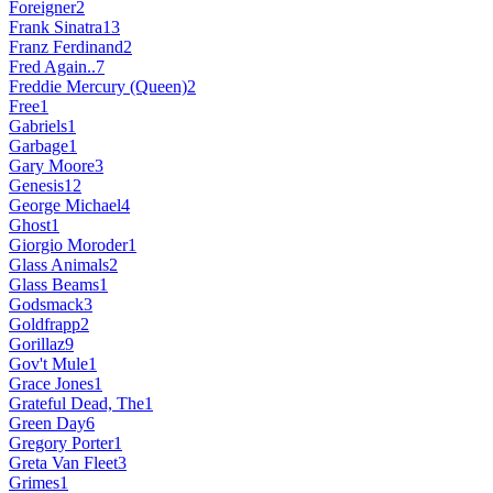
Foreigner
2
Frank Sinatra
13
Franz Ferdinand
2
Fred Again..
7
Freddie Mercury (Queen)
2
Free
1
Gabriels
1
Garbage
1
Gary Moore
3
Genesis
12
George Michael
4
Ghost
1
Giorgio Moroder
1
Glass Animals
2
Glass Beams
1
Godsmack
3
Goldfrapp
2
Gorillaz
9
Gov't Mule
1
Grace Jones
1
Grateful Dead, The
1
Green Day
6
Gregory Porter
1
Greta Van Fleet
3
Grimes
1