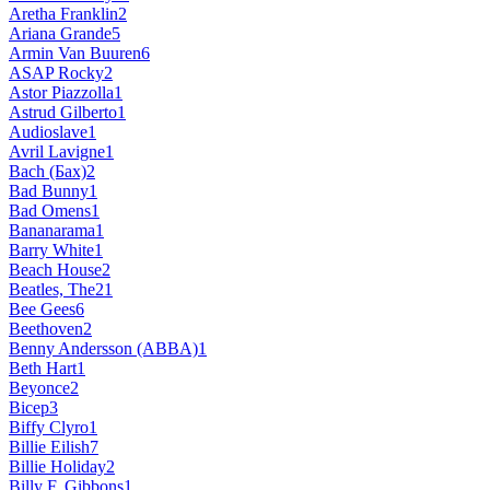
Aretha Franklin
2
Ariana Grande
5
Armin Van Buuren
6
ASAP Rocky
2
Astor Piazzolla
1
Astrud Gilberto
1
Audioslave
1
Avril Lavigne
1
Bach (Бах)
2
Bad Bunny
1
Bad Omens
1
Bananarama
1
Barry White
1
Beach House
2
Beatles, The
21
Bee Gees
6
Beethoven
2
Benny Andersson (ABBA)
1
Beth Hart
1
Beyonce
2
Bicep
3
Biffy Clyro
1
Billie Eilish
7
Billie Holiday
2
Billy F. Gibbons
1