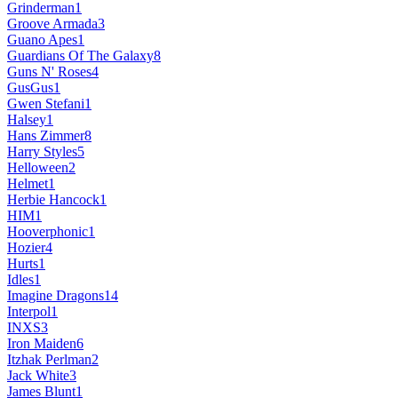
Grinderman
1
Groove Armada
3
Guano Apes
1
Guardians Of The Galaxy
8
Guns N' Roses
4
GusGus
1
Gwen Stefani
1
Halsey
1
Hans Zimmer
8
Harry Styles
5
Helloween
2
Helmet
1
Herbie Hancock
1
HIM
1
Hooverphonic
1
Hozier
4
Hurts
1
Idles
1
Imagine Dragons
14
Interpol
1
INXS
3
Iron Maiden
6
Itzhak Perlman
2
Jack White
3
James Blunt
1