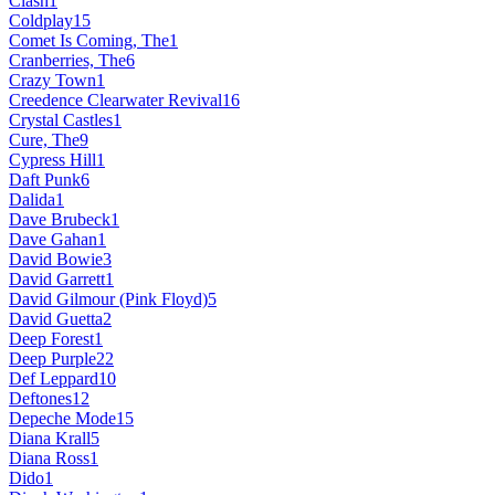
Clash
1
Coldplay
15
Comet Is Coming, The
1
Cranberries, The
6
Crazy Town
1
Creedence Clearwater Revival
16
Crystal Castles
1
Cure, The
9
Cypress Hill
1
Daft Punk
6
Dalida
1
Dave Brubeck
1
Dave Gahan
1
David Bowie
3
David Garrett
1
David Gilmour (Pink Floyd)
5
David Guetta
2
Deep Forest
1
Deep Purple
22
Def Leppard
10
Deftones
12
Depeche Mode
15
Diana Krall
5
Diana Ross
1
Dido
1