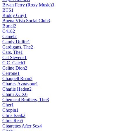
Bryan Ferry (Roxy Music)
3
BTS
1
Buddy Guy
1
Buena Vista Social Club
3
Burial
2
C418
2
Camel
2
Candy Dulfer
1
Cardigans, The
2
Cars, The
1
Cat Stevens
1
C.C. Catch
1
Celine Dion
2
Cerrone
1
Chappell Roan
2
Charles Aznavour
1
Charlie Haden
2
Charli XCX
6
Chemical Brothers, The
8
Cher
1
Chopin
1
Chris Isaak
2
Chris Rea
5
Cigarettes After Sex
4