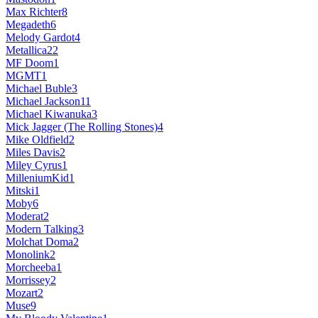
Max Richter
8
Megadeth
6
Melody Gardot
4
Metallica
22
MF Doom
1
MGMT
1
Michael Buble
3
Michael Jackson
11
Michael Kiwanuka
3
Mick Jagger ‎(The Rolling Stones)
4
Mike Oldfield
2
Miles Davis
2
Miley Cyrus
1
MilleniumKid
1
Mitski
1
Moby
6
Moderat
2
Modern Talking
3
Molchat Doma
2
Monolink
2
Morcheeba
1
Morrissey
2
Mozart
2
Muse
9