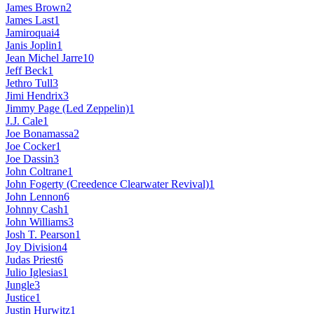
James Brown
2
James Last
1
Jamiroquai
4
Janis Joplin
1
Jean Michel Jarre
10
Jeff Beck
1
Jethro Tull
3
Jimi Hendrix
3
Jimmy Page (Led Zeppelin)
1
J.J. Cale
1
Joe Bonamassa
2
Joe Cocker
1
Joe Dassin
3
John Coltrane
1
John Fogerty (Creedence Clearwater Revival)
1
John Lennon
6
Johnny Cash
1
John Williams
3
Josh T. Pearson
1
Joy Division
4
Judas Priest
6
Julio Iglesias
1
Jungle
3
Justice
1
Justin Hurwitz
1