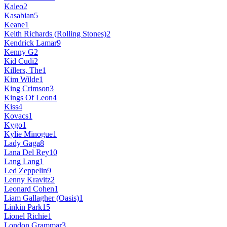
Kaleo
2
Kasabian
5
Keane
1
Keith Richards (Rolling Stones)
2
Kendrick Lamar
9
Kenny G
2
Kid Cudi
2
Killers, The
1
Kim Wilde
1
King Crimson
3
Kings Of Leon
4
Kiss
4
Kovacs
1
Kygo
1
Kylie Minogue
1
Lady Gaga
8
Lana Del Rey
10
Lang Lang
1
Led Zeppelin
9
Lenny Kravitz
2
Leonard Cohen
1
Liam Gallagher (Oasis)
1
Linkin Park
15
Lionel Richie
1
London Grammar
3