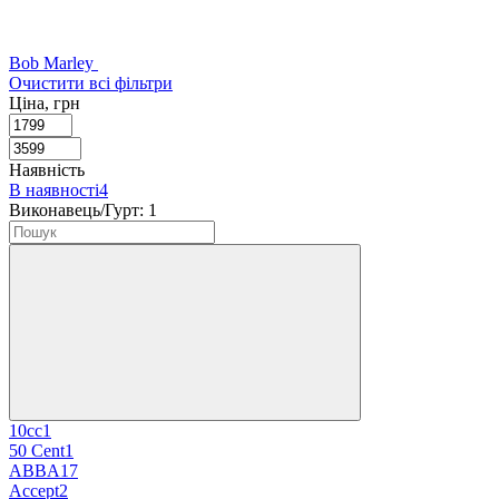
Bob Marley
Очистити всі фільтри
Ціна, грн
Наявність
В наявності
4
Виконавець/Гурт:
‍
1
10cc
1
50 Cent
1
ABBA
17
Accept
2