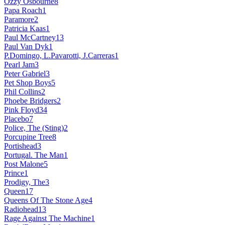
Ozzy Osbourne
8
Papa Roach
1
Paramore
2
Patricia Kaas
1
Paul McCartney
13
Paul Van Dyk
1
P.Domingo, L.Pavarotti, J.Carreras
1
Pearl Jam
3
Peter Gabriel
3
Pet Shop Boys
5
Phil Collins
2
Phoebe Bridgers
2
Pink Floyd
34
Placebo
7
Police, The (Sting)
2
Porcupine Tree
8
Portishead
3
Portugal. The Man
1
Post Malone
5
Prince
1
Prodigy, The
3
Queen
17
Queens Of The Stone Age
4
Radiohead
13
Rage Against The Machine
1