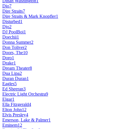
Dinah Washington
1
Dio
7
Dire Straits
7
Dire Straits & Mark Knopfler
1
Disturbed
1
Djo
2
DJ PoolBoi
1
Doechii
1
Donna Summer
2
Don Toliver
2
Doors, The
10
Doro
1
Drake
1
Dream Theater
8
Dua Lipa
2
Duran Duran
1
Eagles
5
Ed Sheeran
3
Electric Light Orchestra
9
Elgar
1
Ella Fitzgerald
4
Elton John
12
Elvis Presley
4
Emerson, Lake & Palmer
1
Eminem
12