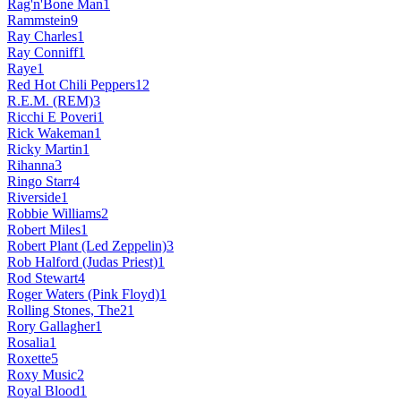
Rag'n'Bone Man
1
Rammstein
9
Ray Charles
1
Ray Conniff
1
Raye
1
Red Hot Chili Peppers
12
R.E.M. ‎(REM)
3
Ricchi E Poveri
1
Rick Wakeman
1
Ricky Martin
1
Rihanna
3
Ringo Starr
4
Riverside
1
Robbie Williams
2
Robert Miles
1
Robert Plant (Led Zeppelin)
3
Rob Halford (Judas Priest)
1
Rod Stewart
4
Roger Waters (Pink Floyd)
1
Rolling Stones, The
21
Rory Gallagher
1
Rosalia
1
Roxette
5
Roxy Music
2
Royal Blood
1