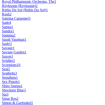
Royal Philharmonic Orchestra, The
1
Röyksopp (Royksopp)
2
Rüfüs Du Sol (Rüfüs Du Sol)
1
Rush
2
Sabrina Carpenter
5
Sade
4
Samra
1
Sandra
1
Santana
2
Sarah Vaughan
1
Sash!
1
Savage
1
Savage Garden
1
Saxon
1
Schiller
2
Scorpions
16
Seal
1
Seatbelts
3
Sepultura
1
Sex Pistols
1
Shiro Sagisu
1
Shocking Blue
3
Sia
3
Sigur Ros
2
Simon & Garfunkel
1