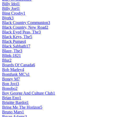
Billy Idol
1
Billy Joel
1
Bing Crosby
1
Bjork
3
Black Country Communion
3
Black Country, New Road
2
Black Eyed Peas, The
3
Black Keys, The
5
Black Pumas
4
Black Sabbath
17
Blaze, The
3
Blink-182
1
Blur
2
Boards Of Canada
6
Bob Marley
4
Bomfunk MC's
1
Boney M
7
Bon Jovi
3
Bonobo
2
Boy George And Culture Club
1
Brian Eno
1
Brigitte Bardot
1
Bring Me The Horizon
5
Bruno Mars
1
Bryan Adams
3