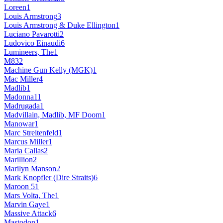
Loreen
1
Louis Armstrong
3
Louis Armstrong & Duke Ellington
1
Luciano Pavarotti
2
Ludovico Einaudi
6
Lumineers, The
1
M83
2
Machine Gun Kelly (MGK)
1
Mac Miller
4
Madlib
1
Madonna
11
Madrugada
1
Madvillain, Madlib, MF Doom
1
Manowar
1
Marc Streitenfeld
1
Marcus Miller
1
Maria Callas
2
Marillion
2
Marilyn Manson
2
Mark Knopfler (Dire Straits)
6
Maroon 5
1
Mars Volta, The
1
Marvin Gaye
1
Massive Attack
6
Mastodon
1