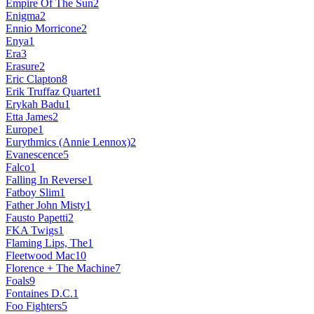
Empire Of The Sun
2
Enigma
2
Ennio Morricone
2
Enya
1
Era
3
Erasure
2
Eric Clapton
8
Erik Truffaz Quartet
1
Erykah Badu
1
Etta James
2
Europe
1
Eurythmics (Annie Lennox)
2
Evanescence
5
Falco
1
Falling In Reverse
1
Fatboy Slim
1
Father John Misty
1
Fausto Papetti
2
FKA Twigs
1
Flaming Lips, The
1
Fleetwood Mac
10
Florence + The Machine
7
Foals
9
Fontaines D.C.
1
Foo Fighters
5