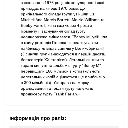
заснована в 1976 році, пік популярності якої
припадає на кінець 1970 років. До
оригінального складу групи увійшли Liz
Mitchell And Marcia Barrett, Maizie Williams та
Bobby Farrell, хоча вже через 4 роки з
моменту її заснування склад гурту
неодноразово змінювався. "Boney M" увійшли
в книгу рекордів Гіннеса як реалізувавши
найбільшу кількість синглів у Великобританії
(3 сингли групи знаходяться в першій десятці
бестселерів XX століття). Легальні сингли та
тиражі синглів та альбомів гурту "Boney M"
перевищили 160 мільйонів копій (кількість
нелегальних копій оцінюється ще приблизно
в 300 мільйонів). Усі права на марку,
аранжування та тексти гурту належать
продюсеру гурту Frank Farian.»
Інформація про реліз: