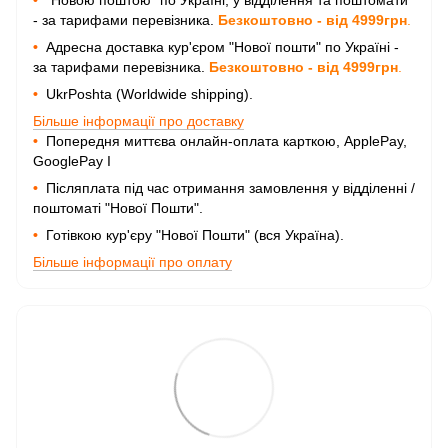
•
"Новою поштою" по Україні, у відділення та поштомати
- за тарифами перевізника.
Безкоштовно - від 4999грн
.
•
Адресна доставка кур'єром "Нової пошти" по Україні -
за тарифами перевізника.
Безкоштовно - від 4999грн
.
•
UkrPoshta (Worldwide shipping).
Більше інформації про доставку
•
Попередня миттєва онлайн-оплата карткою, ApplePay,
GooglePay I
•
Післяплата під час отримання замовлення у відділенні /
поштоматі "Нової Пошти".
•
Готівкою кур'єру "Нової Пошти" (вся Україна).
Більше інформації про оплату