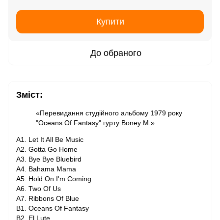
Купити
До обраного
Зміст:
«Перевидання студійного альбому 1979 року
"Oceans Of Fantasy" гурту Boney M.»
A1. Let It All Be Music
A2. Gotta Go Home
A3. Bye Bye Bluebird
A4. Bahama Mama
A5. Hold On I'm Coming
A6. Two Of Us
A7. Ribbons Of Blue
B1. Oceans Of Fantasy
B2. El Lute