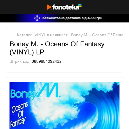
Каталог
VINYL в наявності
Boney M. - Oceans Of Fantasy
Boney M. - Oceans Of Fantasy
(VINYL) LP
Штрих-код:
0889854092412