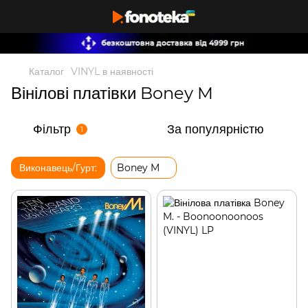
Каталог
VINYL в наявності
Вінілові платівки Boney M
Фільтр
За популярністю
1
Виконавець/Гурт:
Boney M