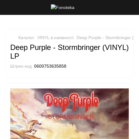
Каталог
VINYL в наявності
Deep Purple - Stormbringer (V
Deep Purple - Stormbringer (VINYL)
LP
Штрих-код:
0600753635858