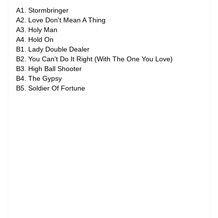
A1. Stormbringer
A2. Love Don't Mean A Thing
A3. Holy Man
A4. Hold On
B1. Lady Double Dealer
B2. You Can't Do It Right (With The One You Love)
B3. High Ball Shooter
B4. The Gypsy
B5. Soldier Of Fortune