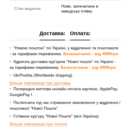
Нове, запечатане в
Стан видання:
заводську плівку
Доставка:
Оплата:
•
"Новою поштою" по Україні, у відділення та поштомати
- за тарифами перевізника.
Безкоштовно - від 4999грн
.
•
Адресна доставка кур'єром "Нової пошти" по Україні -
за тарифами перевізника.
Безкоштовно - від 4999грн
.
•
UkrPoshta (Worldwide shipping).
Більше інформації про доставку
•
Попередня миттєва онлайн-оплата карткою, ApplePay,
GooglePay I
•
Післяплата під час отримання замовлення у відділенні /
поштоматі "Нової Пошти".
•
Готівкою кур'єру "Нової Пошти" (вся Україна).
Більше інформації про оплату