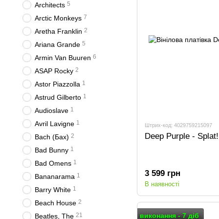
5
Architects
7
Arctic Monkeys
2
Aretha Franklin
5
Ariana Grande
6
Armin Van Buuren
2
ASAP Rocky
1
Astor Piazzolla
1
Astrud Gilberto
1
Audioslave
1
Avril Lavigne
Штрих-код: 4029759215097
Deep Purple - Splat
2
Bach (Бах)
1
Bad Bunny
1
Bad Omens
3 599 грн
1
Bananarama
В наявності
1
Barry White
2
Beach House
виконання - 7 діб
21
Beatles, The