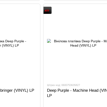
хіт
Штрих-код: 0600753635827
bringer (VINYL) LP
Deep Purple - Machine Head (VI
LP