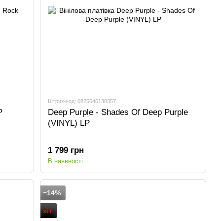
Штрих-код: 0825646138357
P
Deep Purple - Shades Of Deep Purple
(VINYL) LP
1 799 грн
В наявності
−14%
хіт