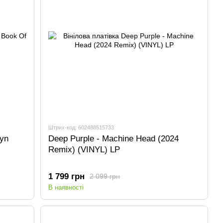
Штрих-код: 602488515733
syn
Deep Purple - Machine Head (2024
Remix) (VINYL) LP
1 799 грн
2 099 грн
В наявності