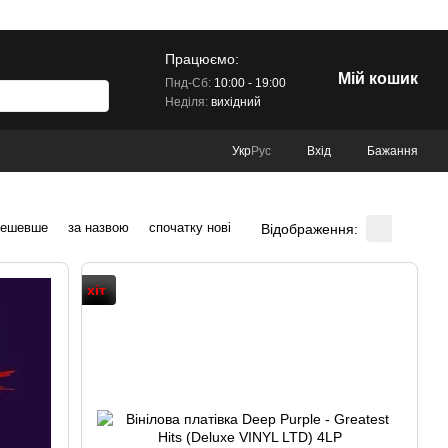
Працюємо:
Мій кошик
Пнд-Сб:
10:00 - 19:00
Неділя:
вихідний
Вхід
Бажання
Укр
Рус
дешевше
за назвою
спочатку нові
Відображення:
хіт