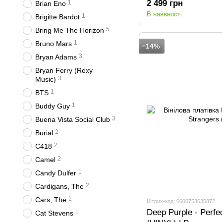
2 499 грн
1
Brian Eno
В наявності
1
Brigitte Bardot
5
Bring Me The Horizon
1
Bruno Mars
−14%
3
Bryan Adams
Bryan Ferry (Roxy
3
Music)
1
BTS
1
Buddy Guy
3
Buena Vista Social Club
2
Burial
2
C418
2
Camel
1
Candy Dulfer
2
Cardigans, The
1
Cars, The
Штрих-код: 0600753635872
Deep Purple - Perfe
1
Cat Stevens