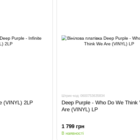
Штрих-код: 0600753635834
te (VINYL) 2LP
Deep Purple - Who Do We Think
Are (VINYL) LP
1 799 грн
В наявності