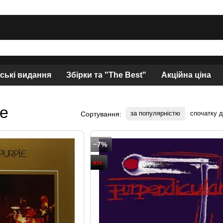
нські видання
Збірки та "The Best"
Акційна ціна
le
за популярністю
спочатку 
Сортування:
−7%
хіт