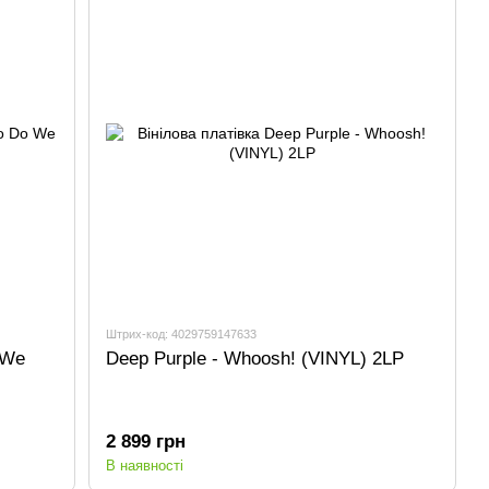
Штрих-код: 4029759147633
 We
Deep Purple - Whoosh! (VINYL) 2LP
2 899 грн
В наявності