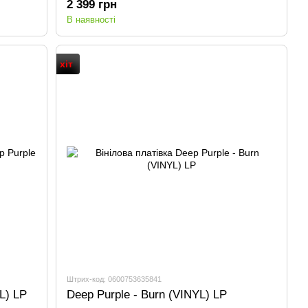
2 399 грн
В наявності
хіт
Штрих-код: 0600753635841
L) LP
Deep Purple - Burn (VINYL) LP