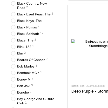
Black Country, New
2
Road
3
Black Eyed Peas, The
5
Black Keys, The
4
Black Pumas
17
Black Sabbath
3
Blaze, The
1
Blink-182
2
Blur
6
Boards Of Canada
4
Bob Marley
1
Bomfunk MC's
7
Boney M
3
Bon Jovi
Штрих-код: 0600753635858
Deep Purple - Storm
2
Bonobo
Boy George And Culture
1
Club