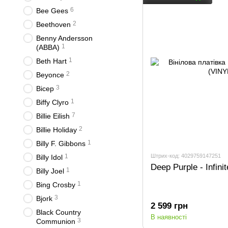
6
Bee Gees
2
Beethoven
Benny Andersson
1
(ABBA)
1
Beth Hart
2
Beyonce
3
Bicep
1
Biffy Clyro
7
Billie Eilish
2
Billie Holiday
1
Billy F. Gibbons
Штрих-код: 4029759147251
1
Billy Idol
Deep Purple - Infini
1
Billy Joel
1
Bing Crosby
3
Bjork
2 599 грн
Black Country
В наявності
3
Communion