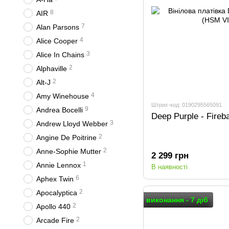
8
AIR
7
Alan Parsons
4
Alice Cooper
3
Alice In Chains
2
Alphaville
2
Alt-J
4
Amy Winehouse
Штрих-код: 0190295565091
9
Andrea Bocelli
Deep Purple - Fireb
3
Andrew Lloyd Webber
2
Angine De Poitrine
2
Anne-Sophie Mutter
2 299 грн
1
Annie Lennox
В наявності
6
Aphex Twin
2
Apocalyptica
виконання - 7 діб
2
Apollo 440
2
Arcade Fire