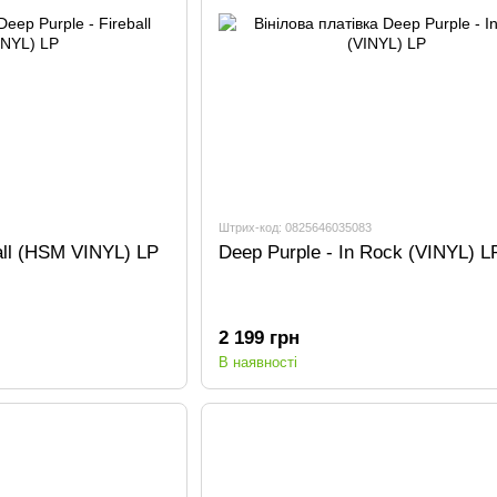
Штрих-код: 0825646035083
all (HSM VINYL) LP
Deep Purple - In Rock (VINYL) L
2 199 грн
В наявності