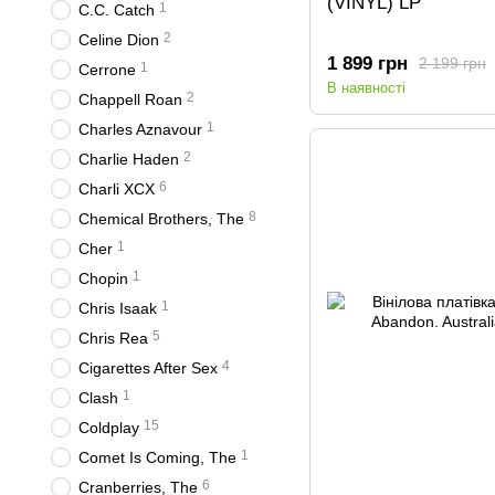
(VINYL) LP
1
C.C. Catch
2
Celine Dion
1 899 грн
2 199 грн
1
Cerrone
В наявності
2
Chappell Roan
1
Charles Aznavour
2
Charlie Haden
6
Charli XCX
8
Chemical Brothers, The
1
Cher
1
Chopin
1
Chris Isaak
5
Chris Rea
4
Cigarettes After Sex
1
Clash
15
Coldplay
1
Comet Is Coming, The
6
Cranberries, The