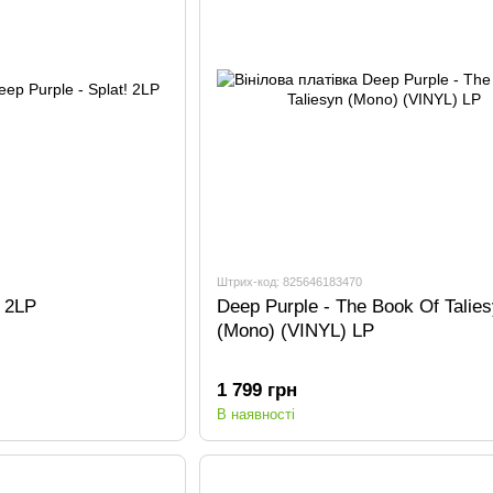
Штрих-код: 825646183470
! 2LP
Deep Purple - The Book Of Talie
(Mono) (VINYL) LP
1 799 грн
В наявності