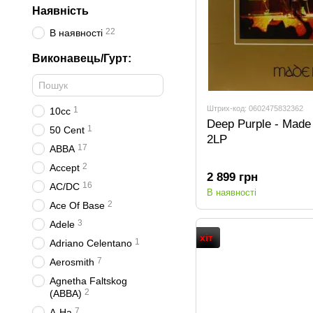
Наявність
22
В наявності
Виконавець/Гурт:
Штрих-код: 0602475832362
1
10cc
Deep Purple - Made
1
50 Cent
2LP
17
ABBA
2
Accept
2 899 грн
16
AC/DC
В наявності
2
Ace Of Base
3
Adele
хіт
1
Adriano Celentano
7
Aerosmith
Agnetha Faltskog
2
(ABBA)
7
A-Ha