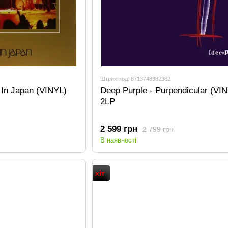
Штрих-код: 8713748982362
 In Japan (VINYL)
Deep Purple - Purpendicular (VI
2LP
2 599 грн
2 799 грн
В наявності
хіт