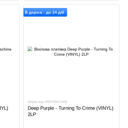
В дорозі - до 14 діб
Штрих-код: 4029759171300
NYL)
Deep Purple - Turning To Crime (VINYL)
2LP