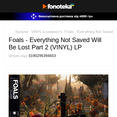
Каталог
VINYL в наявності
Foals - Everything Not Saved Wi
Foals - Everything Not Saved Will
Be Lost Part 2 (VINYL) LP
Штрих-код:
0190295394653