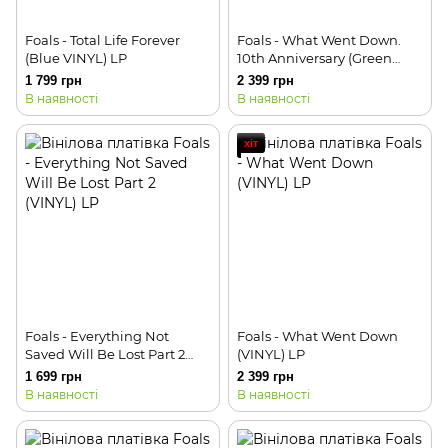
Foals - Total Life Forever
Foals - What Went Down.
(Blue VINYL) LP
10th Anniversary (Green
VINYL) LP
1 799 грн
2 399 грн
В наявності
В наявності
хіт
Foals - Everything Not
Foals - What Went Down
Saved Will Be Lost Part 2
(VINYL) LP
(VINYL) LP
1 699 грн
2 399 грн
В наявності
В наявності