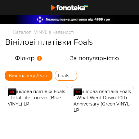
Каталог
VINYL в наявності
Вінілові платівки Foals
Фільтр
За популярністю
1
Виконавець/Гурт:
Foals
хіт
хіт