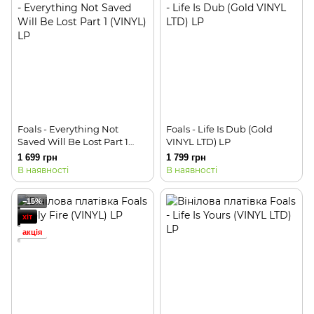
Foals - Everything Not
Foals - Life Is Dub (Gold
Saved Will Be Lost Part 1
VINYL LTD) LP
(VINYL) LP
1 699 грн
1 799 грн
В наявності
В наявності
−15%
хіт
акція