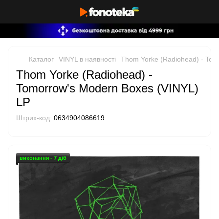
Каталог
VINYL в наявності
Thom Yorke (Radiohead) - Tom
Thom Yorke (Radiohead) -
Tomorrow's Modern Boxes (VINYL)
LP
Штрих-код:
0634904086619
виконання - 7 діб