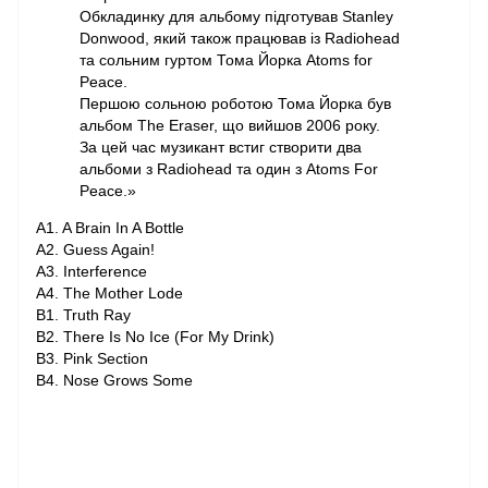
Обкладинку для альбому підготував Stanley
Donwood, який також працював із Radiohead
та сольним гуртом Тома Йорка Atoms for
Peace.
Першою сольною роботою Тома Йорка був
альбом The Eraser, що вийшов 2006 року.
За цей час музикант встиг створити два
альбоми з Radiohead та один з Atoms For
Peace.»
A1. A Brain In A Bottle
A2. Guess Again!
A3. Interference
A4. The Mother Lode
B1. Truth Ray
B2. There Is No Ice (For My Drink)
B3. Pink Section
B4. Nose Grows Some