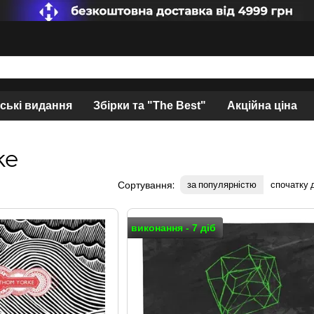
нські видання
Збірки та "The Best"
Акційна ціна
ke
Сортування:
за популярністю
спочатку
виконання - 7 діб