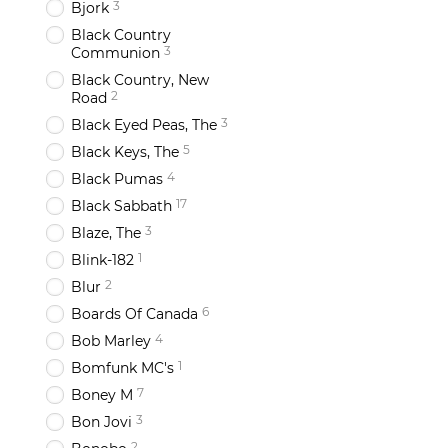
3
Bjork
Black Country
3
Communion
Black Country, New
2
Road
3
Black Eyed Peas, The
5
Black Keys, The
4
Black Pumas
17
Black Sabbath
3
Blaze, The
1
Blink-182
2
Blur
6
Boards Of Canada
4
Bob Marley
1
Bomfunk MC's
7
Boney M
3
Bon Jovi
2