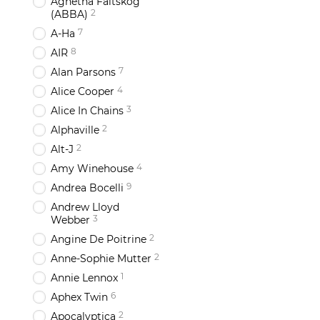
Agnetha Faltskog
2
(ABBA)
7
A-Ha
8
AIR
7
Alan Parsons
4
Alice Cooper
3
Alice In Chains
2
Alphaville
2
Alt-J
4
Amy Winehouse
9
Andrea Bocelli
Andrew Lloyd
3
Webber
2
Angine De Poitrine
2
Anne-Sophie Mutter
1
Annie Lennox
6
Aphex Twin
2
Apocalyptica