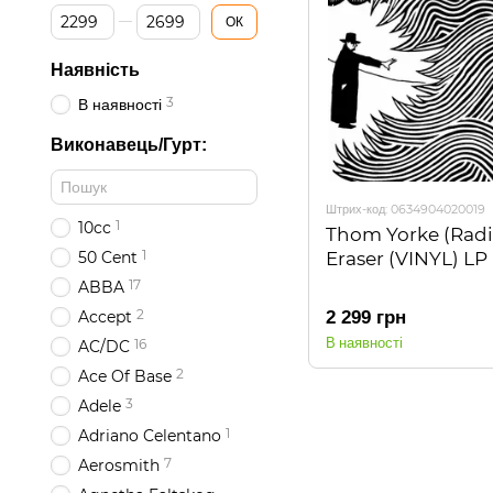
Від Ціна, грн
До Ціна, грн
ОК
Наявність
3
В наявності
Виконавець/Гурт:
Штрих-код: 0634904020019
1
10cc
Thom Yorke (Radi
1
50 Cent
Eraser (VINYL) LP
17
ABBA
2
Accept
2 299 грн
В наявності
16
AC/DC
2
Ace Of Base
3
Adele
1
Adriano Celentano
7
Aerosmith