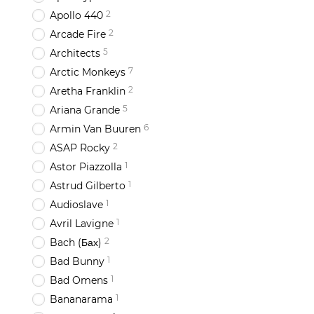
2
Apollo 440
2
Arcade Fire
5
Architects
7
Arctic Monkeys
2
Aretha Franklin
5
Ariana Grande
6
Armin Van Buuren
2
ASAP Rocky
1
Astor Piazzolla
1
Astrud Gilberto
1
Audioslave
1
Avril Lavigne
2
Bach (Бах)
1
Bad Bunny
1
Bad Omens
1
Bananarama