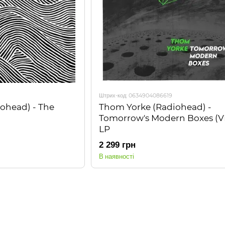
Штрих-код: 0634904086619
ohead) - The
Thom Yorke (Radiohead) -
Tomorrow's Modern Boxes (V
LP
2 299 грн
В наявності