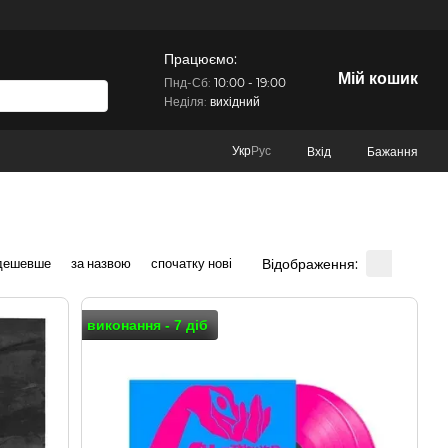
Працюємо:
Мій кошик
Пнд-Сб:
10:00 - 19:00
Неділя:
вихідний
Укр
Рус
Вхід
Бажання
Відображення:
 дешевше
за назвою
спочатку нові
виконання - 7 діб