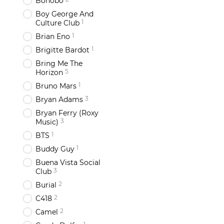
Bonobo
Boy George And
1
Culture Club
1
Brian Eno
1
Brigitte Bardot
Bring Me The
5
Horizon
1
Bruno Mars
3
Bryan Adams
Bryan Ferry (Roxy
3
Music)
1
BTS
1
Buddy Guy
Buena Vista Social
3
Club
2
Burial
2
C418
2
Camel