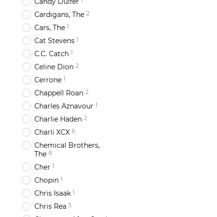
1
Candy Dulfer
2
Cardigans, The
1
Cars, The
1
Cat Stevens
1
C.C. Catch
2
Celine Dion
1
Cerrone
2
Chappell Roan
1
Charles Aznavour
2
Charlie Haden
6
Charli XCX
Chemical Brothers,
8
The
1
Cher
1
Chopin
1
Chris Isaak
5
Chris Rea