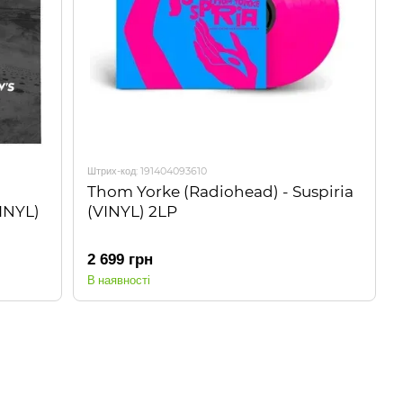
Штрих-код: 191404093610
Thom Yorke (Radiohead) - Suspiria
INYL)
(VINYL) 2LP
2 699 грн
В наявності