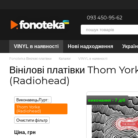
Перейти до основного контенту
093 450-95-62
VINYL в наявності
Нові надходження
Украї
Fonoteka Вінілові платівки
Каталог
VINYL в наявності
Вінілові платівки Thom Yor
(Radiohead)
Виконавець/Гурт::
виконання - 7 діб
Thom Yorke
(Radiohead)
Очистити фільтр
Ціна, грн